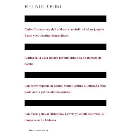
RELATED POST
Carlos Cisneros respaldó a Massa y advirtió: «Está en juego la
Patria y los derechos democráticos»
Alarma en la Casa Rosada por una denuncia de amenaza de
bomba
Con fuerte respaldo de Manes, Santilli acelera su campaña como
postulante a gobernador bonaerense
Con duros palos al oficialismo, Larreta y Santilli aceleraron su
campaña en La Matanza
← Previous post