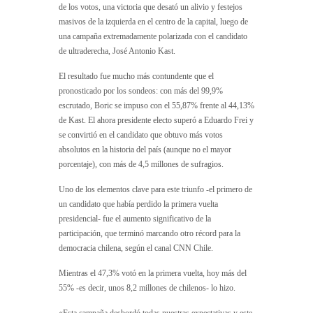
de los votos, una victoria que desató un alivio y festejos
masivos de la izquierda en el centro de la capital, luego de
una campaña extremadamente polarizada con el candidato
de ultraderecha, José Antonio Kast.
El resultado fue mucho más contundente que el
pronosticado por los sondeos: con más del 99,9%
escrutado, Boric se impuso con el 55,87% frente al 44,13%
de Kast. El ahora presidente electo superó a Eduardo Frei y
se convirtió en el candidato que obtuvo más votos
absolutos en la historia del país (aunque no el mayor
porcentaje), con más de 4,5 millones de sufragios.
Uno de los elementos clave para este triunfo -el primero de
un candidato que había perdido la primera vuelta
presidencial- fue el aumento significativo de la
participación, que terminó marcando otro récord para la
democracia chilena, según el canal CNN Chile.
Mientras el 47,3% votó en la primera vuelta, hoy más del
55% -es decir, unos 8,2 millones de chilenos- lo hizo.
«Esta campaña desbordó todas nuestras expectativas y este