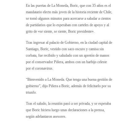
En las puertas de La Moneda, Boric, que con 35 años es el
mandatario electo más joven de la historia reciente de Chile,
se tomó algunos minutos para acercarse a saludar a cientos
de partidarios que lo esperaban con carteles de apoyo y al
grito de «se siente, se siente, Boric presidente».
Tras ingresar al palacio de Gobierno, en la ciudad capital de
Santiago, Boric, vestido con saco oscuro y camisa sin
corbata, fue recibido y saludado con un apretón de manos
por el conservador Piñera, ambos con un barbijo celeste
por el coronavirus.
“Bienvenido a La Moneda. Que tenga una buena gestión de
gobierno”, dijo Piñera a Boric, además de felicitarlo por su
triunfo.
Tras el saludo, la reunión pasó a ser privada, y se esperaba
que Boric hiciera luego unas declaraciones a la prensa,
según adelantaron asesores.