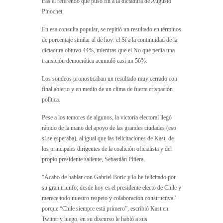
tras el referendo que puso fin a la dictadura de Augusto
Pinochet.
En esa consulta popular, se repitió un resultado en términos
de porcentaje similar al de hoy: el Sí a la continuidad de la
dictadura obtuvo 44%, mientras que el No que pedía una
transición democrática acumuló casi un 56%.
Los sondeos pronosticaban un resultado muy cerrado con
final abierto y en medio de un clima de fuerte crispación
política.
Pese a los temores de algunos, la victoria electoral llegó
rápido de la mano del apoyo de las grandes ciudades (eso
sí se esperaba), al igual que las felicitaciones de Kast, de
los principales dirigentes de la coalición oficialista y del
propio presidente saliente, Sebastián Piñera.
“Acabo de hablar con Gabriel Boric y lo he felicitado por
su gran triunfo; desde hoy es el presidente electo de Chile y
merece todo nuestro respeto y colaboración constructiva”
porque “Chile siempre está primero”, escribió Kast en
Twitter y luego, en su discurso le habló a sus