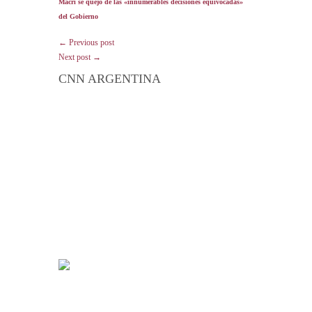
Macri se quejó de las «innumerables decisiones equivocadas»
del Gobierno
← Previous post
Next post →
CNN ARGENTINA