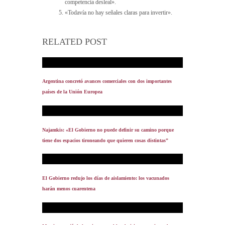
competencia desleal».
«Todavía no hay señales claras para invertir».
RELATED POST
Argentina concretó avances comerciales con dos importantes
países de la Unión Europea
Najamkis: «El Gobierno no puede definir su camino porque
tiene dos espacios tironeando que quieren cosas distintas”
El Gobierno redujo los días de aislamiento: los vacunados
harán menos cuarentena