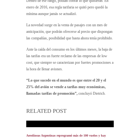
Dentro de ese rango, podían cobrar lo que quisieran. En
enero de 2016, esa regla tarifaria se quitó pero quedó la
mínima aunque jamás se actualizó.
La novedad surge en la venta de pasajes con un mes de
anticipación, que podrán ofrecerse al precio que dispongan
las compañías, posibilidad que hasta ahora tenía prohibido.
Ante la caída del consumo en los últimos meses, la baja de
las tarifas era un fuerte reclamo de las empresas de low
cost, que siempre se caracterizan por fuertes promociones a
la hora de llenar aviones.
“Lo que sucede en el mundo es que entre el 20 y el
25% del avión se vende a tarifas muy económicas,
llamadas tarifas de promoción”,
concluyó Dietrich.
RELATED POST
Aerolíneas Argentinas reprogramó más de 100 vuelos y hay