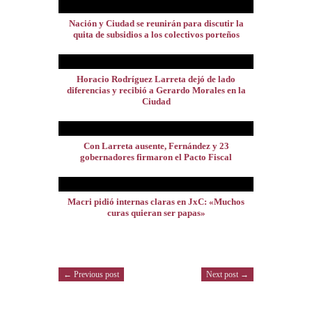
Nación y Ciudad se reunirán para discutir la
quita de subsidios a los colectivos porteños
Horacio Rodríguez Larreta dejó de lado
diferencias y recibió a Gerardo Morales en la
Ciudad
Con Larreta ausente, Fernández y 23
gobernadores firmaron el Pacto Fiscal
Macri pidió internas claras en JxC: «Muchos
curas quieran ser papas»
← Previous post
Next post →