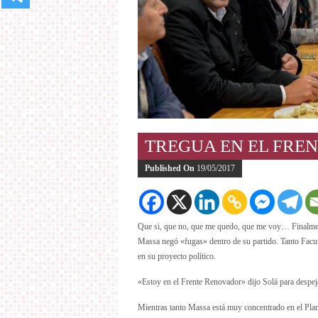
TREGUA EN EL FRE
Published On
19/05/2017
Que si, que no, que me quedo, que me voy… Finalment
Massa negó «fugas» dentro de su partido. Tanto Fac
en su proyecto político.
«Estoy en el Frente Renovador» dijo Solá para despej
Mientras tanto Massa está muy concentrado en el Plan 