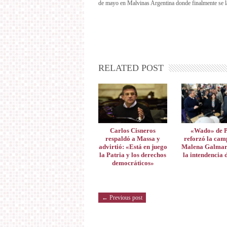
de mayo en Malvinas Argentina donde finalmente se la
RELATED POST
Carlos Cisneros
«Wado» de 
respaldó a Massa y
reforzó la cam
advirtió: «Está en juego
Malena Galmar
la Patria y los derechos
la intendencia 
democráticos»
← Previous post