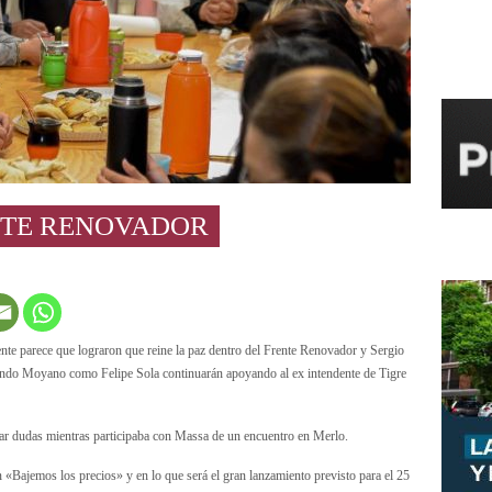
NTE RENOVADOR
e parece que lograron que reine la paz dentro del Frente Renovador y Sergio
undo Moyano como Felipe Sola continuarán apoyando al ex intendente de Tigre
ar dudas mientras participaba con Massa de un encuentro en Merlo.
«Bajemos los precios» y en lo que será el gran lanzamiento previsto para el 25