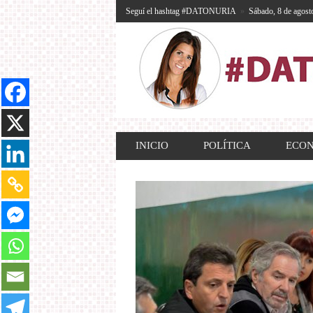
Seguí el hashtag #DATONURIA
»
Sábado, 8 de agost
INICIO
POLÍTICA
ECO