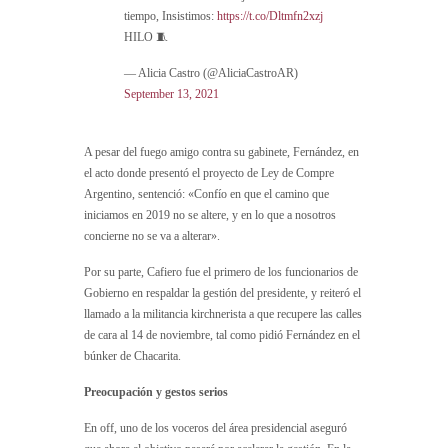
tiempo, Insistimos:
https://t.co/Dltmfn2xzj
HILO 🧵
— Alicia Castro (@AliciaCastroAR)
September 13, 2021
A pesar del fuego amigo contra su gabinete, Fernández, en
el acto donde presentó el proyecto de Ley de Compre
Argentino, sentenció: «Confío en que el camino que
iniciamos en 2019 no se altere, y en lo que a nosotros
concierne no se va a alterar».
Por su parte, Cafiero fue el primero de los funcionarios de
Gobierno en respaldar la gestión del presidente, y reiteró el
llamado a la militancia kirchnerista a que recupere las calles
de cara al 14 de noviembre, tal como pidió Fernández en el
búnker de Chacarita.
Preocupación y gestos serios
En off, uno de los voceros del área presidencial aseguró