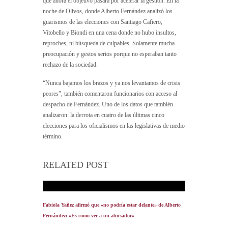
que ahora el objetivo pasará por acelerar la gestión. En la
noche de Olivos, donde Alberto Fernández analizó los
guarismos de las elecciones con Santiago Cafiero,
Vitobello y Biondi en una cena donde no hubo insultos,
reproches, ni búsqueda de culpables. Solamente mucha
preocupación y gestos serios porque no esperaban tanto
rechazo de la sociedad.
“Nunca bajamos los brazos y ya nos levantamos de crisis
peores”, también comentaron funcionarios con acceso al
despacho de Fernández. Uno de los datos que también
analizaron: la derrota en cuatro de las últimas cinco
elecciones para los oficialismos en las legislativas de medio
término.
RELATED POST
Fabiola Yañez afirmó que «no podría estar delante» de Alberto
Fernández: «Es como ver a un abusador»