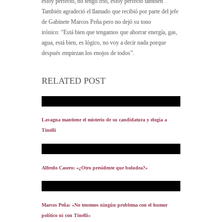
estoy perfecto, no tengo frío, estoy perfecto también”.
También agradeció el llamado que recibió por parte del jefe
de Gabinete Marcos Peña pero no dejó su tono
irónico: “Está bien que tengamos que ahorrar energía, gas,
agua, está bien, es lógico, no voy a decir nada porque
después empiezan los enojos de todos”.
RELATED POST
Lavagna mantiene el misterio de su candidatura y elogia a
Tinelli
Alfredo Casero: «¿Otro presidente que boludea?»
Marcos Peña: «No tenemos ningún problema con el humor
político ni con Tinelli»