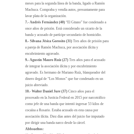
meses para la segunda línea de la banda, ligado a Ramón
Machuca. Compraba y vendía autos, presuntamente para
lavar plata de la organización.
7.- Andrés Fernández (40)
“El Gitano” fue condenado a
once años de prisión. Está considerado un sicario de la
banda y acusado de partícipe secundario de homicidio.
8.- Silvana Jésica Gorosito (31)
Tres años de prisión para
a pareja de Ramón Machuca, por asociación ilícita y
encubrimiento agravado.
9.- Agustín Mauro Ruíz (27)
Tres años para el acusado
de integrar la asociación ilícita y por encubrimiento
agravado. Es hermano de Mariano Ruíz, blanqueador del
dinero ilegal de “Los Monos” que fue condenado en un
juicio abreviado.
10.- Walter Daniel Jure (37)
Cinco años para el
procesado en la Justicia Federal en 2015 por narcotráfico
como jefe de una banda que intentó ingresar 53 kilos de
cocaína a Rosario. Estaba acusado en esta causa por
asociación ilícita. Diez días antes del juicio fue imputado
por dirigir una banda narco desde la cárcel.
Abbsueltos: