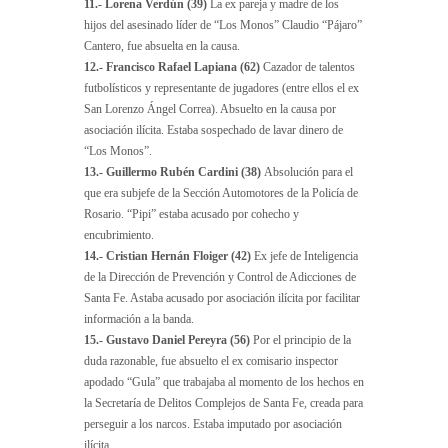
11.- Lorena Verdún (39)
La ex pareja y madre de los
hijos del asesinado líder de “Los Monos” Claudio “Pájaro”
Cantero, fue absuelta en la causa.
12.- Francisco Rafael Lapiana (62)
Cazador de talentos
futbolísticos y representante de jugadores (entre ellos el ex
San Lorenzo Ángel Correa). Absuelto en la causa por
asociación ilícita. Estaba sospechado de lavar dinero de
“Los Monos”.
13.- Guillermo Rubén Cardini (38)
Absolución para el
que era subjefe de la Sección Automotores de la Policía de
Rosario. “Pipi” estaba acusado por cohecho y
encubrimiento.
14.- Cristian Hernán Floiger (42)
Ex jefe de Inteligencia
de la Dirección de Prevención y Control de Adicciones de
Santa Fe. Astaba acusado por asociación ilícita por facilitar
información a la banda.
15.- Gustavo Daniel Pereyra (56)
Por el principio de la
duda razonable, fue absuelto el ex comisario inspector
apodado “Gula” que trabajaba al momento de los hechos en
la Secretaría de Delitos Complejos de Santa Fe, creada para
perseguir a los narcos. Estaba imputado por asociación
ilícita.