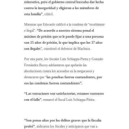
reiterativo, pero el gobierno central buscaba dar lucha
contra la inseguridad y eligieron a los miembros de
esta familia”
, criticó.
Mientras que Edwards calificó a la condena de “exorbitante
e ilegal”.
“De acuerdo a nuestro sistema penal el
máximo de prisión que se le puede fijar a una persona
son 25 años de prisión, lo que implica que los 37 años
son ilegales
”, cuestionó el defensor de Machuca.
Por otra parte, los fiscales Luis Schiappa Pietra y Gonzalo
Fernández Bussy adelantaron que apelarán las
absoluciones contra los acusados en la megacausa y
destacaron que “
las pruebas fueron contundentes, por
eso las condenas fueron contundentes”.
“Las sensaciones son satisfactorias, estamos contentos
con el fallo”
, remarcó el fiscal Luis Schiappa Pietra.
“Son penas altas por los delitos graves que la fiscalía
probó”
, indicaron los fiscales y anticiparon que van a