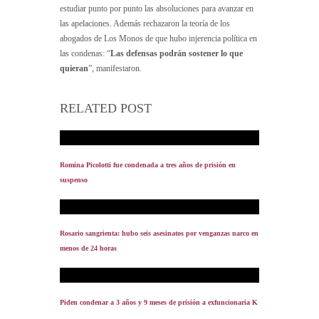
estudiar punto por punto las absoluciones para avanzar en
las apelaciones. Además rechazaron la teoría de los
abogados de Los Monos de que hubo injerencia política en
las condenas: “
Las defensas podrán sostener lo que
quieran
”, manifestaron.
RELATED POST
Romina Picolotti fue condenada a tres años de prisión en
suspenso
Rosario sangrienta: hubo seis asesinatos por venganzas narco en
menos de 24 horas
Piden condenar a 3 años y 9 meses de prisión a exfuncionaria K