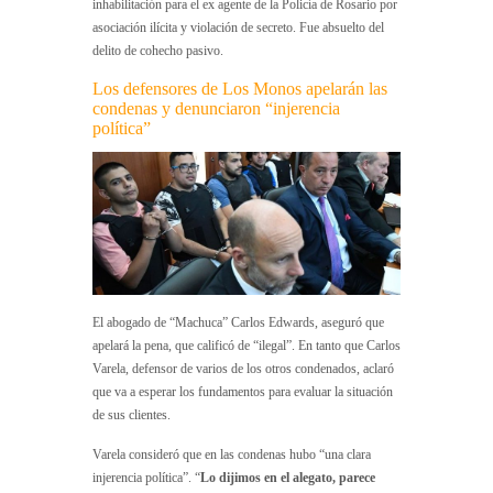
inhabilitación para el ex agente de la Policía de Rosario por
asociación ilícita y violación de secreto. Fue absuelto del
delito de cohecho pasivo.
Los defensores de Los Monos apelarán las
condenas y denunciaron “injerencia
política”
El abogado de “Machuca” Carlos Edwards, aseguró que
apelará la pena, que calificó de “ilegal”. En tanto que Carlos
Varela, defensor de varios de los otros condenados, aclaró
que va a esperar los fundamentos para evaluar la situación
de sus clientes.
Varela consideró que en las condenas hubo “una clara
injerencia política”. “
Lo dijimos en el alegato, parece