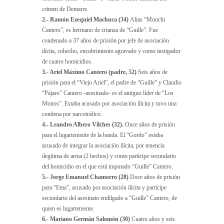
crimen de Demarre.
2.- Ramón Ezequiel Machuca (34)
Alias “Monchi
Cantero”, es hermano de crianza de “Guille”. Fue
condenado a 37 años de prisión por jefe de asociación
ilícita, cohecho, encubrimiento agravado y como instigador
de cuatro homicidios.
3.- Ariel Máximo Cantero (padre, 52)
Seis años de
prisión para el “Viejo Ariel”, el padre de “Guille” y Claudio
“Pájaro” Cantero -asesinado- es el antiguo líder de “Los
Monos”. Estaba acusado por asociación ilícita y tuvo una
condena por narcotráfico.
4.- Leandro Albero Vilches (32).
Once años de prisión
para el lugarteniente de la banda. El “Gordo” estaba
acusado de integrar la asociación ilícita, por tenencia
ilegítima de arma (2 hechos) y como partícipe secundario
del homicidio en el que está imputado “Guille” Cantero.
5.- Jorge Emanuel Chamorro (28)
Doce años de prisión
para “Ema”, acusado por asociación ilícita y partícipe
secundario del asesinato endilgado a “Guille” Cantero, de
quien es lugarteniente.
6.- Mariano Germán Salomón (30)
Cuatro años y seis