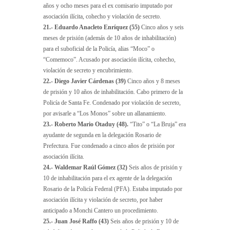
años y ocho meses para el ex comisario imputado por
asociación ilícita, cohecho y violación de secreto.
21.- Eduardo Anacleto Enríquez (55)
Cinco años y seis
meses de prisión (además de 10 años de inhabilitación)
para el suboficial de la Policía, alias “Moco” o
“Comemoco”. Acusado por asociación ilícita, cohecho,
violación de secreto y encubrimiento.
22.- Diego Javier Cárdenas (39)
Cinco años y 8 meses
de prisión y 10 años de inhabilitación. Cabo primero de la
Policía de Santa Fe. Condenado por violación de secreto,
por avisarle a “Los Monos” sobre un allanamiento.
23.- Roberto Mario Otaduy (48).
“Tito” o “La Bruja” era
ayudante de segunda en la delegación Rosario de
Prefectura. Fue condenado a cinco años de prisión por
asociación ilícita.
24.- Waldemar Raúl Gómez (32)
Seis años de prisión y
10 de inhabilitación para el ex agente de la delegación
Rosario de la Policía Federal (PFA). Estaba imputado por
asociación ilícita y violación de secreto, por haber
anticipado a Monchi Cantero un procedimiento.
25.- Juan José Raffo (43)
Seis años de prisión y 10 de