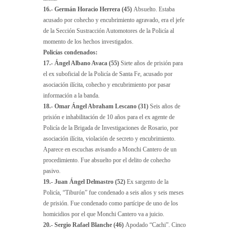
16.- Germán Horacio Herrera (45)
Absuelto. Estaba
acusado por cohecho y encubrimiento agravado, era el jefe
de la Sección Sustracción Automotores de la Policía al
momento de los hechos investigados.
Policías condenados:
17.- Ángel Albano Avaca (55)
Siete años de prisión para
el ex suboficial de la Policía de Santa Fe, acusado por
asociación ilícita, cohecho y encubrimiento por pasar
información a la banda.
18.- Omar Ángel Abraham Lescano (31)
Seis años de
prisión e inhabilitación de 10 años para el ex agente de
Policía de la Brigada de Investigaciones de Rosario, por
asociación ilícita, violación de secreto y encubrimiento.
Aparece en escuchas avisando a Monchi Cantero de un
procedimiento. Fue absuelto por el delito de cohecho
pasivo.
19.- Juan Ángel Delmastro (52)
Ex sargento de la
Policía, “Tiburón” fue condenado a seis años y seis meses
de prisión. Fue condenado como partícipe de uno de los
homicidios por el que Monchi Cantero va a juicio.
20.- Sergio Rafael Blanche (46)
Apodado “Cachi”. Cinco