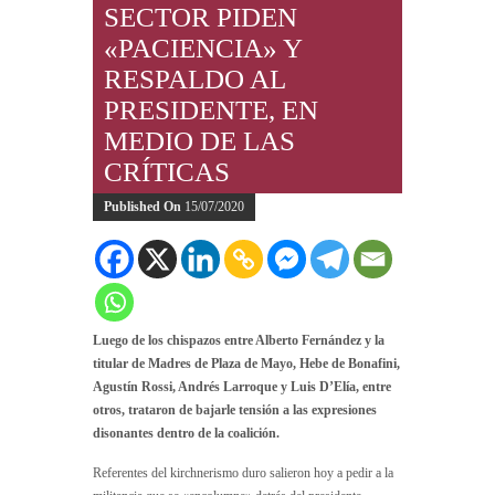
SECTOR PIDEN
«PACIENCIA» Y
RESPALDO AL
PRESIDENTE, EN
MEDIO DE LAS
CRÍTICAS
Published On
15/07/2020
Luego de los chispazos entre Alberto Fernández y la
titular de Madres de Plaza de Mayo, Hebe de Bonafini,
Agustín Rossi, Andrés Larroque y Luis D’Elía, entre
otros, trataron de bajarle tensión a las expresiones
disonantes dentro de la coalición.
Referentes del kirchnerismo duro salieron hoy a pedir a la