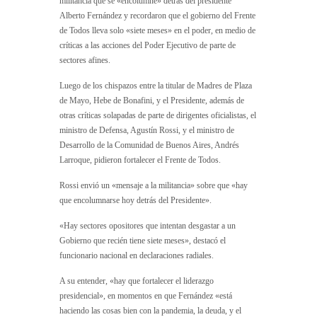
militancia que se «encolumne» detrás del presidente
Alberto Fernández y recordaron que el gobierno del Frente
de Todos lleva solo «siete meses» en el poder, en medio de
críticas a las acciones del Poder Ejecutivo de parte de
sectores afines.
Luego de los chispazos entre la titular de Madres de Plaza
de Mayo, Hebe de Bonafini, y el Presidente, además de
otras críticas solapadas de parte de dirigentes oficialistas, el
ministro de Defensa, Agustín Rossi, y el ministro de
Desarrollo de la Comunidad de Buenos Aires, Andrés
Larroque, pidieron fortalecer el Frente de Todos.
Rossi envió un «mensaje a la militancia» sobre que «hay
que encolumnarse hoy detrás del Presidente».
«Hay sectores opositores que intentan desgastar a un
Gobierno que recién tiene siete meses», destacó el
funcionario nacional en declaraciones radiales.
A su entender, «hay que fortalecer el liderazgo
presidencial», en momentos en que Fernández «está
haciendo las cosas bien con la pandemia, la deuda, y el