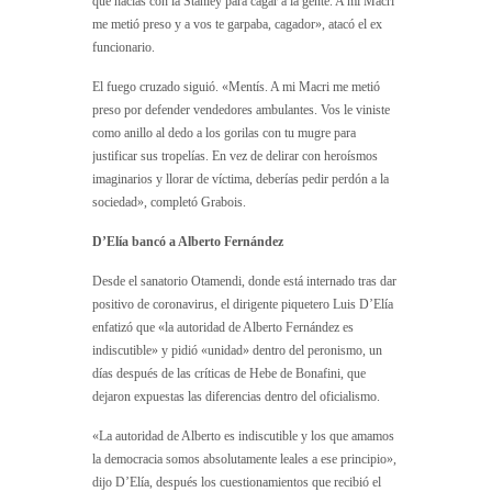
que hacías con la Stanley para cagar a la gente. A mi Macri
me metió preso y a vos te garpaba, cagador», atacó el ex
funcionario.
El fuego cruzado siguió. «Mentís. A mi Macri me metió
preso por defender vendedores ambulantes. Vos le viniste
como anillo al dedo a los gorilas con tu mugre para
justificar sus tropelías. En vez de delirar con heroísmos
imaginarios y llorar de víctima, deberías pedir perdón a la
sociedad», completó Grabois.
D’Elía bancó a Alberto Fernández
Desde el sanatorio Otamendi, donde está internado tras dar
positivo de coronavirus, el dirigente piquetero Luis D’Elía
enfatizó que «la autoridad de Alberto Fernández es
indiscutible» y pidió «unidad» dentro del peronismo, un
días después de las críticas de Hebe de Bonafini, que
dejaron expuestas las diferencias dentro del oficialismo.
«La autoridad de Alberto es indiscutible y los que amamos
la democracia somos absolutamente leales a ese principio»,
dijo D’Elía, después los cuestionamientos que recibió el