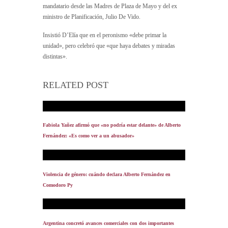
mandatario desde las Madres de Plaza de Mayo y del ex
ministro de Planificación, Julio De Vido.
Insistió D’Elía que en el peronismo «debe primar la
unidad», pero celebró que «que haya debates y miradas
distintas».
RELATED POST
Fabiola Yañez afirmó que «no podría estar delante» de Alberto
Fernández: «Es como ver a un abusador»
Violencia de género: cuándo declara Alberto Fernández en
Comodoro Py
Argentina concretó avances comerciales con dos importantes