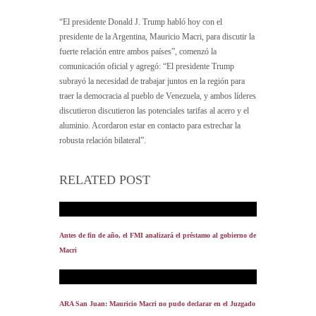
“El presidente Donald J. Trump habló hoy con el
presidente de la Argentina, Mauricio Macri, para discutir la
fuerte relación entre ambos países”, comenzó la
comunicación oficial y agregó: “El presidente Trump
subrayó la necesidad de trabajar juntos en la región para
traer la democracia al pueblo de Venezuela, y ambos líderes
discutieron discutieron las potenciales tarifas al acero y el
aluminio. Acordaron estar en contacto para estrechar la
robusta relación bilateral”.
RELATED POST
Antes de fin de año, el FMI analizará el préstamo al gobierno de
Macri
ARA San Juan: Mauricio Macri no pudo declarar en el Juzgado