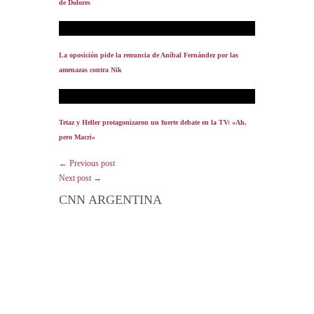
de Dolores
La oposición pide la renuncia de Aníbal Fernández por las
amenazas contra Nik
Tetaz y Heller protagonizaron un fuerte debate en la TV: «Ah,
pero Macri»
← Previous post
Next post →
CNN ARGENTINA