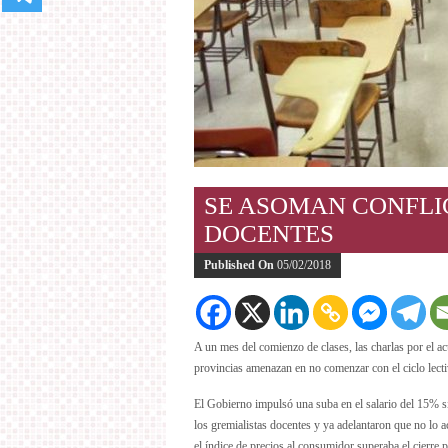
SE ASOMAN CONFLIC
DOCENTES
Published On
05/02/2018
A un mes del comienzo de clases, las charlas por el a
provincias amenazan en no comenzar con el ciclo lect
El Gobierno impulsó una suba en el salario del 15% sin
los gremialistas docentes y ya adelantaron que no lo ac
el índice de precios al consumidor superaba el cierre p