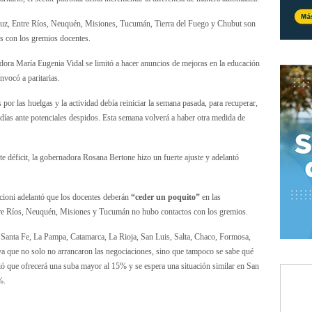
Cruz, Entre Ríos, Neuquén, Misiones, Tucumán, Tierra del Fuego y Chubut son
os con los gremios docentes.
dora María Eugenia Vidal se limitó a hacer anuncios de mejoras en la educación
nvocó a paritarias.
por las huelgas y la actividad debía reiniciar la semana pasada, para recuperar,
días ante potenciales despidos. Esta semana volverá a haber otra medida de
rte déficit, la gobernadora Rosana Bertone hizo un fuerte ajuste y adelantó
cioni adelantó que los docentes deberán
“ceder un poquito”
en las
ntre Ríos, Neuquén, Misiones y Tucumán no hubo contactos con los gremios.
 Santa Fe, La Pampa, Catamarca, La Rioja, San Luis, Salta, Chaco, Formosa,
, ya que no solo no arrancaron las negociaciones, sino que tampoco se sabe qué
ió que ofrecerá una suba mayor al 15% y se espera una situación similar en San
%.