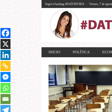
Seguí el hashtag #DATONURIA
»
Viernes, 7 de agost
INICIO
POLÍTICA
ECO