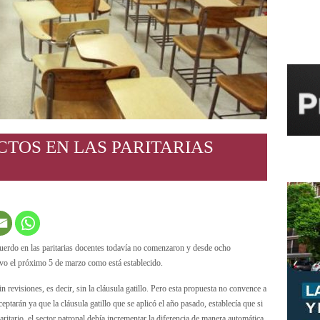
TOS EN LAS PARITARIAS
cuerdo en las paritarias docentes todavía no comenzaron y desde ocho
ivo el próximo 5 de marzo como está establecido.
 revisiones, es decir, sin la cláusula gatillo. Pero esta propuesta no convence a
eptarán ya que la cláusula gatillo que se aplicó el año pasado, establecía que si
aritario, el sector patronal debía incrementar la diferencia de manera automática.