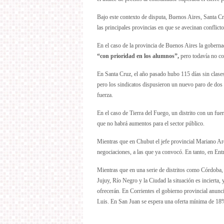
Bajo este contexto de disputa, Buenos Aires, Santa 
las principales provincias en que se avecinan conflict
En el caso de la provincia de Buenos Aires la goberna
“con prioridad en los alumnos”,
pero todavía no co
En Santa Cruz, el año pasado hubo 115 días sin clases 
pero los sindicatos dispusieron un nuevo paro de dos 
fuerza.
En el caso de Tierra del Fuego, un distrito con un fue
que no habrá aumentos para el sector público.
Mientras que en Chubut el jefe provincial Mariano Ar
negociaciones, a las que ya convocó. En tanto, en E
Mientras que en una serie de distritos como Córdoba,
Jujuy, Río Negro y la Ciudad la situación es incierta
ofrecerán. En Corrientes el gobierno provincial anunc
Luis. En San Juan se espera una oferta mínima de 18