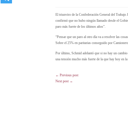
El triunviro de la Confederación General del Trabajo J
confirmó que no hubo ningún llamado desde el Gobiern
paro más fuerte de los últimos años”.
“Pensar que un paro al otro día va a resolver las cos
Sobre el 25% en paritarias conseguido por Camioneros
Por último, Schmid adelantó que si no hay un cambio p
una tensión mucho más fuerte de la que hay hoy en l
← Previous post
Next post →