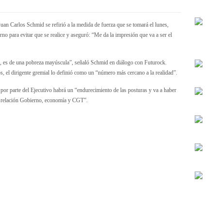
uan Carlos Schmid se refirió a la medida de fuerza que se tomará el lunes,
o para evitar que se realice y aseguró: “Me da la impresión que va a ser el
as, es de una pobreza mayúscula”, señaló Schmid en diálogo con Futurock.
, el dirigente gremial lo definió como un “número más cercano a la realidad”.
or parte del Ejecutivo habrá un “endurecimiento de las posturas y va a haber
a relación Gobierno, economía y CGT”.