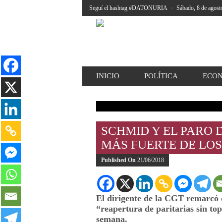
Seguí el hashtag #DATONURIA
»
Sábado, 8 de agost
INICIO
POLÍTICA
ECO
SCHMID Y EL PARO D
MÁS FUERTE DE LOS
Published On
21/06/2018
El dirigente de la CGT remarcó q
“reapertura de paritarias sin to
semana.