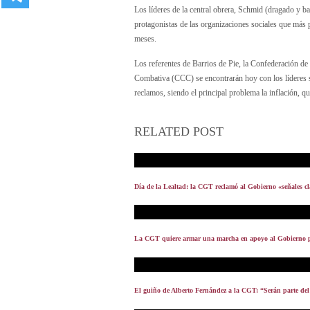
Los líderes de la central obrera, Schmid (dragado y b
protagonistas de las organizaciones sociales que más 
meses.
Los referentes de Barrios de Pie, la Confederación d
Combativa (CCC) se encontrarán hoy con los líderes 
reclamos, siendo el principal problema la inflación, q
RELATED POST
Día de la Lealtad: la CGT reclamó al Gobierno «señales clar
La CGT quiere armar una marcha en apoyo al Gobierno pa
El guiño de Alberto Fernández a la CGT: “Serán parte del