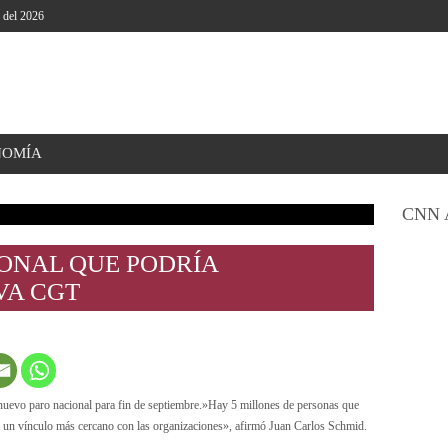
o del 2026
NOMÍA
CNN 
IONAL QUE PODRÍA
VA CGT
n nuevo paro nacional para fin de septiembre.»Hay 5 millones de personas que
 un vínculo más cercano con las organizaciones», afirmó Juan Carlos Schmid.