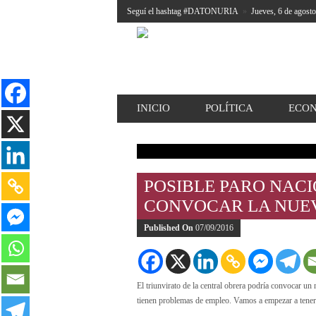
Seguí el hashtag #DATONURIA
»
Jueves, 6 de agost
INICIO
POLÍTICA
ECO
POSIBLE PARO NAC
CONVOCAR LA NUE
Published On
07/09/2016
El triunvirato de la central obrera podría convocar u
tienen problemas de empleo. Vamos a empezar a tener