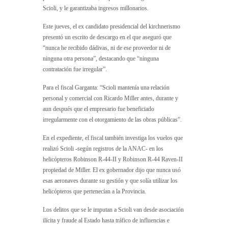
Scioli, y le garantizaba ingresos millonarios.
Este jueves, el ex candidato presidencial del kirchnerismo
presentó un escrito de descargo en el que aseguró que
“nunca he recibido dádivas, ni de ese proveedor ni de
ninguna otra persona”, destacando que “ninguna
contratación fue irregular”.
Para el fiscal Garganta: “Scioli mantenía una relación
personal y comercial con Ricardo Miller antes, durante y
aun después que el empresario fue beneficiado
irregularmente con el otorgamiento de las obras públicas”.
En el expediente, el fiscal también investiga los vuelos que
realizó Scioli -según registros de la ANAC- en los
helicópteros Robinson R-44-II y Robinson R-44 Raven-II
propiedad de Miller. El ex gobernador dijo que nunca usó
esas aeronaves durante su gestión y que solía utilizar los
helicópteros que pertenecían a la Provincia.
Los delitos que se le imputan a Scioli van desde asociación
ilícita y fraude al Estado hasta tráfico de influencias e