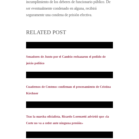
incumplimiento de los deberes de funcionario público. De
ser eventualmente condenado en alguna, recibirá
seguramente una condena de prisión efectiva.
RELATED POST
Senadores de Junto por el Cambio rechazaron el pedido de
juicio político
Cuadernos de Centeno: confirman el procesamiento de Cristina
Kirchner
Tras la marcha oficialista, Ricardo Lorenzetti advirtió que «la
Corte no va a ceder ante ninguna presión»