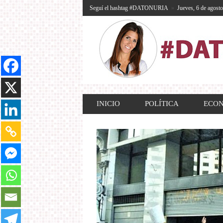
Seguí el hashtag #DATONURIA
»
Jueves, 6 de agost
INICIO
POLÍTICA
ECO