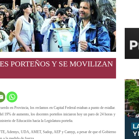
ES PORTEÑOS Y SE MOVILIZAN
acuerdo en Provincia, los reclamos en Capital Federal estaban a punto de estallar.
 del 19% de aumento, los docentes porteños iniciaron hoy un paro de 24 horas y
nisterio de Educación hacia la Legislatura porteña.
ba, UTE, Ademys, UDA, AMET, Sadop, AEP y Camyp, a pesar de que el Gobierno
n a la medida de fuerza.