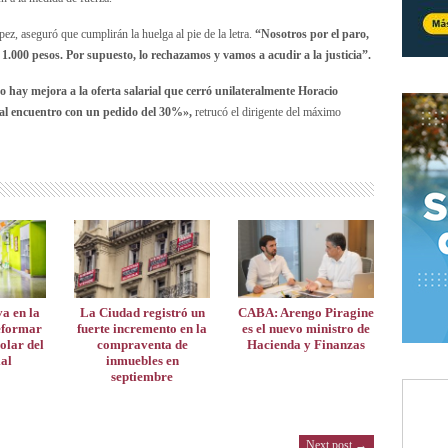
ez, aseguró que cumplirán la huelga al pie de la letra.
“Nosotros por el paro,
.000 pesos. Por supuesto, lo rechazamos y vamos a acudir a la justicia”.
o hay mejora a la oferta salarial que cerró unilateralmente Horacio
 al encuentro con un pedido del 30%»,
retrucó el dirigente del máximo
va en la
La Ciudad registró un
CABA: Arengo Piragine
eformar
fuerte incremento en la
es el nuevo ministro de
olar del
compraventa de
Hacienda y Finanzas
ial
inmuebles en
septiembre
Next post →