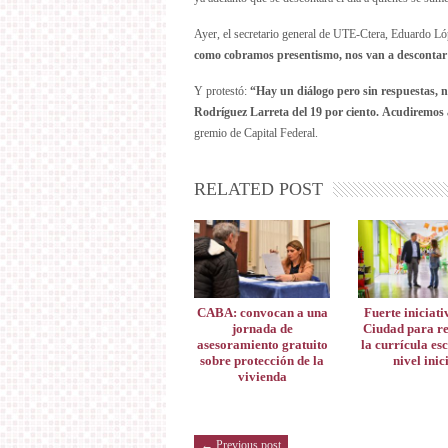
Ayer, el secretario general de UTE-Ctera, Eduardo Lóp
como cobramos presentismo, nos van a descontar 1
Y protestó:
“Hay un diálogo pero sin respuestas, n
Rodríguez Larreta del 19 por ciento. Acudiremos
gremio de Capital Federal.
RELATED POST
CABA: convocan a una
Fuerte iniciati
jornada de
Ciudad para r
asesoramiento gratuito
la currícula esc
sobre protección de la
nivel inic
vivienda
← Previous post