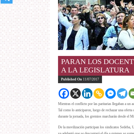
PARAN LOS DOCENT
A LA LEGISLATURA
Published On
11/07/2017
Mientras el conflicto por las paritarias llegaban a un 
Tal como lo anticiparon, luego de rechazar una oferta
durante la jornada, los gremios marcharán desde el Mi
De la movilización participan los sindicatos Sede
ya adelantó que se descontará el día a quienes se sume