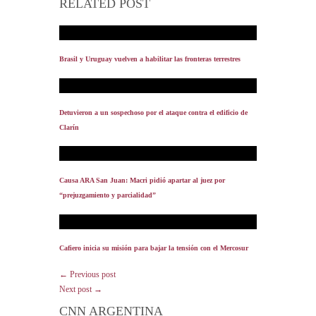
RELATED POST
Brasil y Uruguay vuelven a habilitar las fronteras terrestres
Detuvieron a un sospechoso por el ataque contra el edificio de
Clarín
Causa ARA San Juan: Macri pidió apartar al juez por
“prejuzgamiento y parcialidad”
Cafiero inicia su misión para bajar la tensión con el Mercosur
← Previous post
Next post →
CNN ARGENTINA