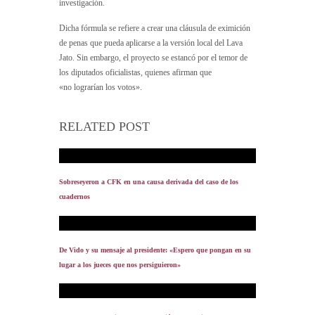
investigación.
Dicha fórmula se refiere a crear una cláusula de eximición
de penas que pueda aplicarse a la versión local del Lava
Jato. Sin embargo, el proyecto se estancó por el temor de
los diputados oficialistas, quienes afirman que
«no lograrían los votos».
RELATED POST
Sobreseyeron a CFK en una causa derivada del caso de los
cuadernos
De Vido y su mensaje al presidente: «Espero que pongan en su
lugar a los jueces que nos persiguieron»