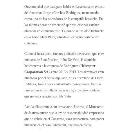
Otra novedad que dará para hablar en la semana, es el caso
del financista Jorge «Corcho» Rodríguez, mencionado
como uno de los operadores de la compañía brasileña. En
las últimas horas se descubrió que sus oficinas estaban
ubicadas en el mismo piso 33, donde se instaló Odebrecht
en la Torre Alem Plaza, situada en el barrio porteño de
Catalinas.
Como si fuera poco, fuentes judiciales detectaron que el ex
ministro de Planificación, Julio De Vido, le alquilaba
helicópteros a la empresa de Rodríguez «
Helicopter
Corporation SA»
entre 2013 y 2015. Las aeronaves eran
utilizadas por el actual diputado, su ex secretario de Obras
Públicas, José López e intendentes bonaerenses. Pero lo
raro es que en su última declaración, «Corcho» sostuvo
que no tenía relación con De Vido.
Aún la olla continúa sin destaparse. Por eso, el Ministerio
de Justicia quiere que la ley de responsabilidad empresaria
que se debate en el Congreso, «sea retroactiva» para poder
utilizarse en el caso Odebrecht, que está en plena