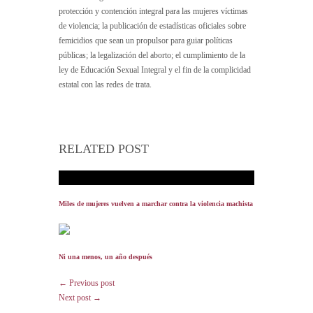
protección y contención integral para las mujeres víctimas
de violencia; la publicación de estadísticas oficiales sobre
femicidios que sean un propulsor para guiar políticas
públicas; la legalización del aborto; el cumplimiento de la
ley de Educación Sexual Integral y el fin de la complicidad
estatal con las redes de trata.
RELATED POST
Miles de mujeres vuelven a marchar contra la violencia machista
Ni una menos, un año después
← Previous post
Next post →