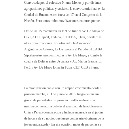
Convocada por el colectivo Ni una Menos y por distintas
agrupaciones políticas y sociales, la convocatoria final en la
Ciudad de Buenos Aires fue a las 17 en el Congreso de la
Nación. Pero antes hubo movilizaciones en otros puntos.
Desde las 15 marcharon en la 9 de Julio y Av. De Mayo de
CGT, ATE Capital, Feduba, SUTEBA, Ctera, Secafspi y
otras organizaciones. Por otro lado, la Asociación
Argentina de Actores, La Cámpora y el Partido SI CABA.
Sipreba estuvieron en Piedras y Av. De Mayo, y Cenba la
cuadra de Bolívar entre Uspallata y Av. Martín García. En
Perú y Av. De Mayo lo harán Fuba, CET, CEB y Funa.
La movilización contó con un amplio crecimiento desde su
primera marcha, el 3 de junio de 2015, luego de que un
grupo de periodistas propuso en Twitter realizar una
masiva convocatoria debido al asesinato de la adolescente
Chiara Pérez (desaparecida y hallada enterrada en el jardín
de la casa de su novio, que luego confesaría el crimen de la
joven embarazada). En esa ocasión, miles de personas se