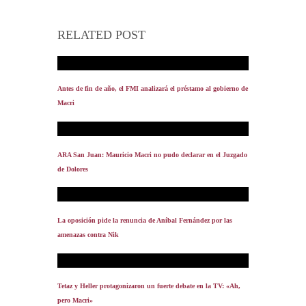
RELATED POST
Antes de fin de año, el FMI analizará el préstamo al gobierno de
Macri
ARA San Juan: Mauricio Macri no pudo declarar en el Juzgado
de Dolores
La oposición pide la renuncia de Aníbal Fernández por las
amenazas contra Nik
Tetaz y Heller protagonizaron un fuerte debate en la TV: «Ah,
pero Macri»