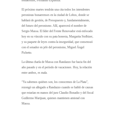
bonaerense, Fernando Espinoza.
El próximo martes tendrán una cita todos los intendentes
peronistas bonaerenses en la ciudad de Lobos, donde se
hablará de gestión, de Presupuesto y, fundamentalmente,
del futuro del peronismo. Allí, aparecerá el nombre de
Sergio Massa. El líder del Frente Renovador está enfocado
hoy en su vínculo con su pata honesta, Margarita Stolbizer,
y su paquete de leyes contra la inseguridad, que consensuó
con el senador en jefe del peronismo, Miguel Ángel
Pichetto.
La última charla de Massa con Randazzo fue hacia fin del
año pasado y en el período de vacaciones. Hoy, la relación
entre ambos, es mala.
“Ya sabemos quiénes son, los conocemos de La Plata”,
rezongó un allegado a Randazzo cuando se habló de causas
que estarían en manos del juez Claudio Bonadio y del fiscal
Guillermo Marijuan, quienes mantienen amistad con
Massa.