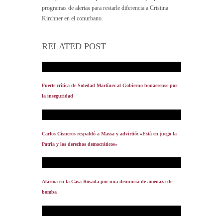
programas de alertas para restarle diferencia a Cristina
Kirchner en el conurbano.
RELATED POST
Fuerte crítica de Soledad Martínez al Gobierno bonaerense por
la inseguridad
Carlos Cisneros respaldó a Massa y advirtió: «Está en juego la
Patria y los derechos democráticos»
Alarma en la Casa Rosada por una denuncia de amenaza de
bomba