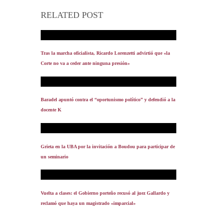
RELATED POST
Tras la marcha oficialista, Ricardo Lorenzetti advirtió que «la
Corte no va a ceder ante ninguna presión»
Baradel apuntó contra el “oportunismo político” y defendió a la
docente K
Grieta en la UBA por la invitación a Boudou para participar de
un seminario
Vuelta a clases: el Gobierno porteño recusó al juez Gallardo y
reclamó que haya un magistrado «imparcial»