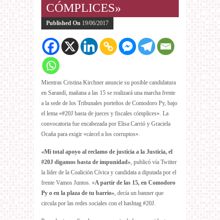
CÓMPLICES»
Published On
19/06/2017
Mientras Cristina Kirchner anuncie su posible candidatura
en Sarandí, mañana a las 15 se realizará una marcha frente
a la sede de los Tribunales porteños de Comodoro Py, bajo
el lema «#20J basta de jueces y fiscales cómplices». La
convocatoria fue encabezada por Elisa Carrió y Graciela
Ocaña para exigir «cárcel a los corruptos».
«Mi total apoyo al reclamo de justicia a la Justicia, el
#20J digamos basta de impunidad»
, publicó vía Twitter
la líder de la Coalición Cívica y candidata a diputada por el
frente Vamos Juntos. «
A partir de las 15, en Comodoro
Py o en la plaza de tu barrio»
, decía un banner que
circula por las redes sociales con el hashtag #20J.