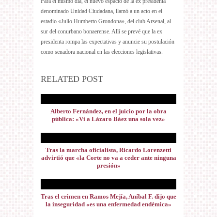
Para el mismo día, el nuevo espacio de la ex presidenta
denominado Unidad Ciudadana, llamó a un acto en el
estadio «Julio Humberto Grondona», del club Arsenal, al
sur del conurbano bonaerense. Allí se prevé que la ex
presidenta rompa las expectativas y anuncie su postulación
como senadora nacional en las elecciones legislativas.
RELATED POST
Alberto Fernández, en el juicio por la obra
pública: «Vi a Lázaro Báez una sola vez»
Tras la marcha oficialista, Ricardo Lorenzetti
advirtió que «la Corte no va a ceder ante ninguna
presión»
Tras el crimen en Ramos Mejía, Aníbal F. dijo que
la inseguridad «es una enfermedad endémica»