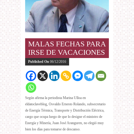
MALAS FECHAS PARA
IRSE DE VACACIONES
Published On
06/12/2016
Según afirma la periodista Marina Ulloa en
eldatoclaveblog, Osvaldo Ernesto Rolando, subsecretario
de Energía Térmica, Transporte y Distribución Eléctrica,
cargo que ocupa luego de que lo designe el ministro de
Energía y Minería, Juan José Aranguren, no elegió muy
bien los días para tomarse de descanso.