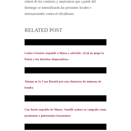
retiren de los comicios y anunciaron que a partir del
domingo se intensificarán las presiones locales e
internacionales contra el oficialismo.
RELATED POST
Carlos Cisneros respaldó a Massa y advirtió: «Está en juego la
Patria y los derechos democráticos»
Alarma en la Casa Rosada por una denuncia de amenaza de
bomba
Con fuerte respaldo de Manes, Santilli acelera su campaña como
postulante a gobernador bonaerense