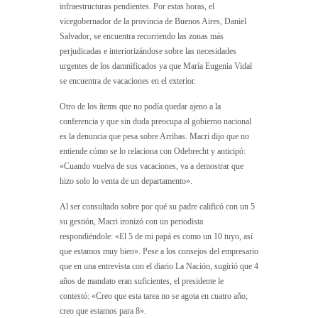
infraestructuras pendientes. Por estas horas, el
vicegobernador de la provincia de Buenos Aires, Daniel
Salvador, se encuentra recorriendo las zonas más
perjudicadas e interiorizándose sobre las necesidades
urgentes de los damnificados ya que María Eugenia Vidal
se encuentra de vacaciones en el exterior.
Otro de los ítems que no podía quedar ajeno a la
conferencia y que sin duda preocupa al gobierno nacional
es la denuncia que pesa sobre Arribas. Macri dijo que no
entiende cómo se lo relaciona con Odebrecht y anticipó:
«Cuando vuelva de sus vacaciones, va a demostrar que
hizo solo lo venta de un departamento».
Al ser consultado sobre por qué su padre calificó con un 5
su gestión, Macri ironizó con un periodista
respondiéndole: «El 5 de mi papá es como un 10 tuyo, así
que estamos muy bien». Pese a los consejos del empresario
que en una entrevista con el diario La Nación, sugirió que 4
años de mandato eran suficientes, el presidente le
contestó: «Creo que esta tarea no se agota en cuatro año;
creo que estamos para 8».