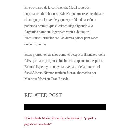
En otro tramo de la conferencia, Macri tuvo dos
importantes definiciones. Esbozó que «merecemos debatir
el código penal juvenil» y que «por falta de acción no
podemos permitir que el crimen siga eligiendo a la
Argentina como un lugar para venir a delinquir.
Necesitamos articular con los demás países para saber
quién es quién».
Estos y otros temas tales como el desajuste financiero de la
AFA que hace peligrar el inicio del campeonato; despidos,
Panamá Papers y un nuevo aniversario de la muerte del
fiscal Alberto Nisman también fueron abordados por
Mauricio Macri en Casa Rosada.
RELATED POST
El intendente Mario Ishii acusó a la prensa de “pegarle y
pegarle al Presidente”