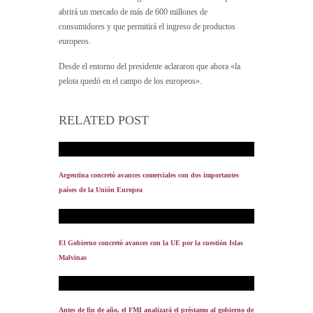
abrirá un mercado de más de 600 millones de
consumidores y que permitirá el ingreso de productos
europeos.
Desde el entorno del presidente aclararon que ahora «la
pelota quedó en el campo de los europeos».
RELATED POST
Argentina concretó avances comerciales con dos importantes
países de la Unión Europea
El Gobierno concretó avances con la UE por la cuestión Islas
Malvinas
Antes de fin de año, el FMI analizará el préstamo al gobierno de