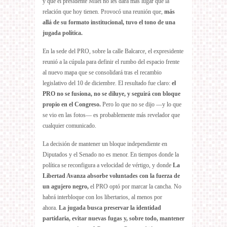
y que el presidente Milei no les dará más lugar que la
relación que hoy tienen. Provocó una reunión que,
más
allá de su formato institucional, tuvo el tono de una
jugada política.
En la sede del PRO, sobre la calle Balcarce, el expresidente
reunió a la cúpula para definir el rumbo del espacio frente
al nuevo mapa que se consolidará tras el recambio
legislativo del 10 de diciembre. El resultado fue claro:
el
PRO no se fusiona, no se diluye, y seguirá con bloque
propio en el Congreso.
Pero lo que no se dijo —y lo que
se vio en las fotos— es probablemente más revelador que
cualquier comunicado.
La decisión de mantener un bloque independiente en
Diputados y el Senado no es menor. En tiempos donde la
política se reconfigura a velocidad de vértigo, y donde
La
Libertad Avanza absorbe voluntades con la fuerza de
un agujero negro,
el PRO optó por marcar la cancha. No
habrá interbloque con los libertarios, al menos por
ahora.
La jugada busca preservar la identidad
partidaria, evitar nuevas fugas y, sobre todo, mantener