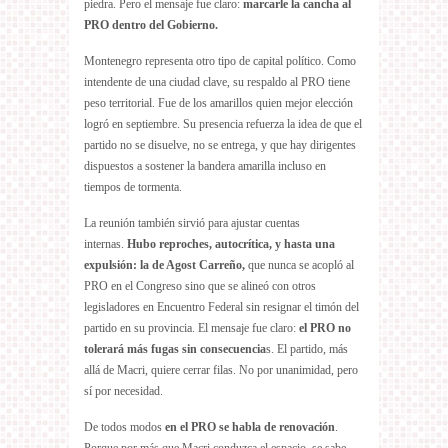
piedra. Pero el mensaje fue claro:
marcarle la cancha al
PRO dentro del Gobierno.
Montenegro representa otro tipo de capital político. Como
intendente de una ciudad clave, su respaldo al PRO tiene
peso territorial. Fue de los amarillos quien mejor elección
logró en septiembre. Su presencia refuerza la idea de que el
partido no se disuelve, no se entrega, y que hay dirigentes
dispuestos a sostener la bandera amarilla incluso en
tiempos de tormenta.
La reunión también sirvió para ajustar cuentas
internas.
Hubo reproches, autocrítica, y hasta una
expulsión: la de Agost Carreño,
que nunca se acopló al
PRO en el Congreso sino que se alineó con otros
legisladores en Encuentro Federal sin resignar el timón del
partido en su provincia. El mensaje fue claro:
el PRO no
tolerará más fugas sin consecuencia
s. El partido, más
allá de Macri, quiere cerrar filas. No por unanimidad, pero
sí por necesidad.
De todos modos
en el PRO se habla de renovación
.
Porque por más que Macri conduzca el espacio, se sabe