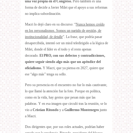
una voz propia en el Congreso.
Pero también es una
forma de decirle a Javier Milei que el apoyo a sus reformas
no implica subordinación.
Macri lo dejó claro en su discurso: “
Nunca hemos creído
en los personalismos. Somos un partido de gestión, de
institucionalidad, de detalle
”. La frase, que podría pasar
desapercibida, intentó ser un misil teledirigido a la lógica de
Milei, donde el líder es el todo y el resto apenas
decorado.
El PRO, con sus defectos y contradicciones,
quiere seguir siendo algo más que un apéndice del
oficialismo.
Y Macri, que ya piensa en 2027, quiere que
ese “algo más” tenga su sello.
Pero su presencia en el encuentro no fue lo más cautivante,
lo que llamó la atención fue la foto. Porque en política,
como en la vida, hay gestos que pesan más que las
palabras. Y en esa imagen que circuló tras la reunión, se lo
vio a
Cristian Ritondo
y a
Guillermo Montenegro
junto
a Macri.
Dos dirigentes que, por sus roles actuales, podrían haber
optado por la prudencia. Ritondo, presidente del bloque