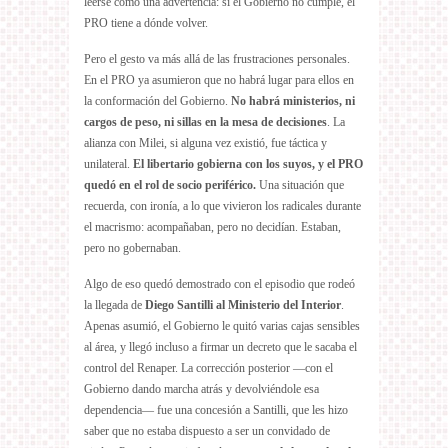
leerse como una advertencia: si el Gobierno no cumple, el
PRO tiene a dónde volver.
Pero el gesto va más allá de las frustraciones personales.
En el PRO ya asumieron que no habrá lugar para ellos en
la conformación del Gobierno.
No habrá ministerios, ni
cargos de peso, ni sillas en la mesa de decisiones
. La
alianza con Milei, si alguna vez existió, fue táctica y
unilateral.
El libertario gobierna con los suyos, y el PRO
quedó en el rol de socio periférico.
Una situación que
recuerda, con ironía, a lo que vivieron los radicales durante
el macrismo: acompañaban, pero no decidían. Estaban,
pero no gobernaban.
Algo de eso quedó demostrado con el episodio que rodeó
la llegada de
Diego Santilli al Ministerio del Interior
.
Apenas asumió, el Gobierno le quitó varias cajas sensibles
al área, y llegó incluso a firmar un decreto que le sacaba el
control del Renaper. La corrección posterior —con el
Gobierno dando marcha atrás y devolviéndole esa
dependencia— fue una concesión a Santilli, que les hizo
saber que no estaba dispuesto a ser un convidado de