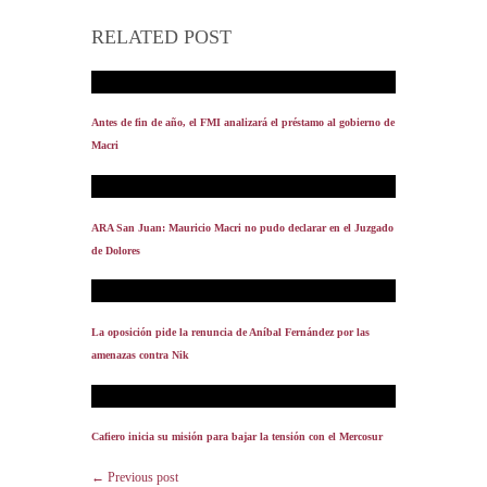
RELATED POST
Antes de fin de año, el FMI analizará el préstamo al gobierno de
Macri
ARA San Juan: Mauricio Macri no pudo declarar en el Juzgado
de Dolores
La oposición pide la renuncia de Aníbal Fernández por las
amenazas contra Nik
Cafiero inicia su misión para bajar la tensión con el Mercosur
← Previous post