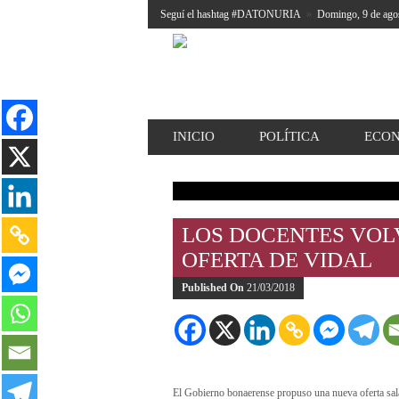
Seguí el hashtag #DATONURIA
»
Domingo, 9 de ago
INICIO
POLÍTICA
ECO
LOS DOCENTES VOL
OFERTA DE VIDAL
Published On
21/03/2018
El Gobierno bonaerense propuso una nueva oferta sala