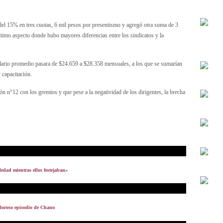
 del 15% en tres cuotas, 6 mil pesos por presentismo y agregó otra suma de 3
ltimo aspecto donde hubo mayores diferencias entre los sindicatos y la
 salario promedio pasara de $24.659 a $28.358 mensuales, a los que se sumarían
 capacitación.
ón n°12 con los gremios y que pese a la negatividad de los dirigentes, la brecha
ledad mientras ellos festejaban»
oloroso episodio de Chano