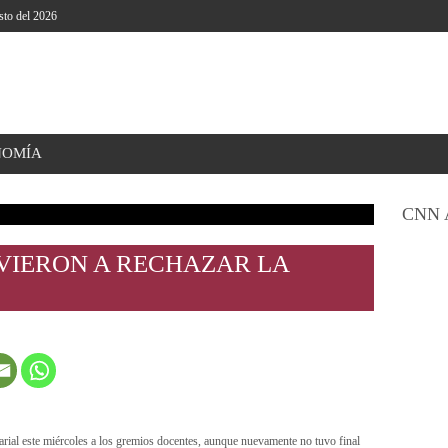
sto del 2026
NOMÍA
CNN 
VIERON A RECHAZAR LA
rial este miércoles a los gremios docentes, aunque nuevamente no tuvo final