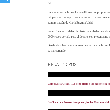
feliz.
Funcionarios de la provincia ratificaron su propuesta
mil pesos en concepto de capacitación. Sería en este ú
administración de María Eugenia Vidal.
Según fuentes oficiales, la oferta garantizaba que el
9000 pesos por año para el docente con presentismo y
Desde el Gobierno aseguraron que se trató de la reuni
se va acortando.
RELATED POST
Wolff cruzó a Gollan: «Le pone precio a los entierros en so
La Ciudad no descarta incorporar pistolas Taser tras el d