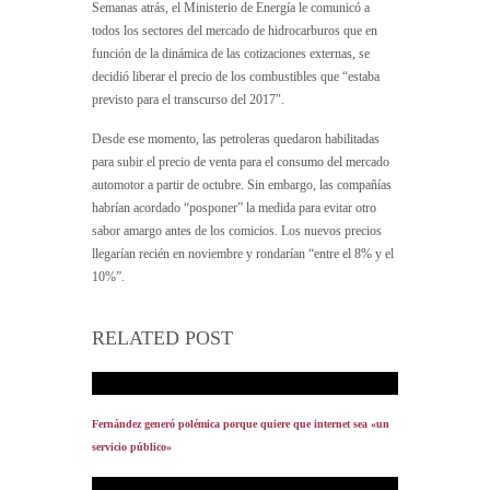
Semanas atrás, el Ministerio de Energía le comunicó a
todos los sectores del mercado de hidrocarburos que en
función de la dinámica de las cotizaciones externas, se
decidió liberar el precio de los combustibles que “estaba
previsto para el transcurso del 2017″.
Desde ese momento, las petroleras quedaron habilitadas
para subir el precio de venta para el consumo del mercado
automotor a partir de octubre. Sin embargo, las compañías
habrían acordado “posponer” la medida para evitar otro
sabor amargo antes de los comicios. Los nuevos precios
llegarían recién en noviembre y rondarían “entre el 8% y el
10%”.
RELATED POST
Fernández generó polémica porque quiere que internet sea «un
servicio público»