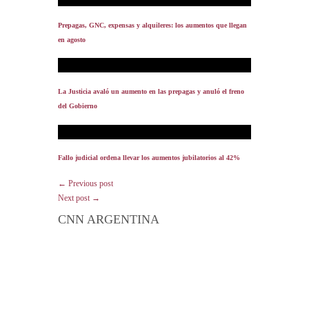
Prepagas, GNC, expensas y alquileres: los aumentos que llegan
en agosto
La Justicia avaló un aumento en las prepagas y anuló el freno
del Gobierno
Fallo judicial ordena llevar los aumentos jubilatorios al 42%
← Previous post
Next post →
CNN ARGENTINA