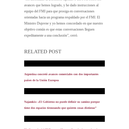
avances que hemos logrado, y he dado instrucciones al
equipo del FMI para que prosiga en conversaciones
orientadas hacia un programa respaldado por el FMI. El
Ministro Dujovne y yo hemos concordado en que nuestro
objetivo común es que estas conversaciones lleguen
expeditamente a una conclusión”, cerró.
RELATED POST
Argentina concretó avances comerciales con dos importantes
países de la Unión Europea
Najamkis: «El Gobierno no puede definir su camino porque
tiene dos espacios tironeando que quieren cosas distintas”