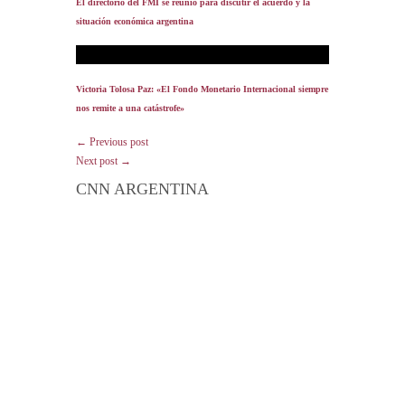
El directorio del FMI se reunió para discutir el acuerdo y la
situación económica argentina
Victoria Tolosa Paz: «El Fondo Monetario Internacional siempre
nos remite a una catástrofe»
← Previous post
Next post →
CNN ARGENTINA