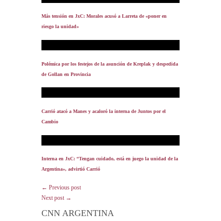
Más tensión en JxC: Morales acusó a Larreta de «poner en
riesgo la unidad»
Polémica por los festejos de la asunción de Kreplak y despedida
de Gollan en Provincia
Carrió atacó a Manes y acaloró la interna de Juntos por el
Cambio
Interna en JxC: “Tengan cuidado, está en juego la unidad de la
Argentina», advirtió Carrió
← Previous post
Next post →
CNN ARGENTINA