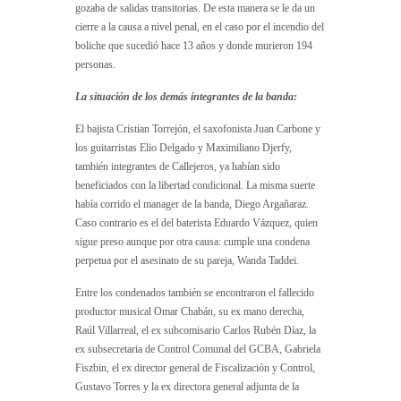
gozaba de salidas transitorias. De esta manera se le da un
cierre a la causa a nivel penal, en el caso por el incendio del
boliche que sucedió hace 13 años y donde murieron 194
personas.
La situación de los demás integrantes de la banda:
El bajista Cristian Torrejón, el saxofonista Juan Carbone y
los guitarristas Elio Delgado y Maximiliano Djerfy,
también integrantes de Callejeros, ya habían sido
beneficiados con la libertad condicional. La misma suerte
había corrido el manager de la banda, Diego Argañaraz.
Caso contrario es el del baterista Eduardo Vázquez, quien
sigue preso aunque por otra causa: cumple una condena
perpetua por el asesinato de su pareja, Wanda Taddei.
Entre los condenados también se encontraron el fallecido
productor musical Omar Chabán, su ex mano derecha,
Raúl Villarreal, el ex subcomisario Carlos Rubén Díaz, la
ex subsecretaria de Control Comunal del GCBA, Gabriela
Fiszbin, el ex director general de Fiscalización y Control,
Gustavo Torres y la ex directora general adjunta de la