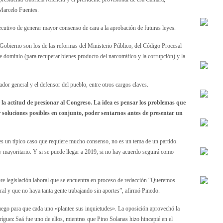
 Marcelo Fuentes.
Ejecutivo de generar mayor consenso de cara a la aprobación de futuras leyes.
 Gobierno son los de las reformas del Ministerio Público, del Código Procesal
de dominio (para recuperar bienes producto del narcotráfico y la corrupción) y la
dor general y el defensor del pueblo, entre otros cargos claves.
 la actitud de presionar al Congreso. La idea es pensar los problemas que
r soluciones posibles en conjunto, poder sentarnos antes de presentar un
es un típico caso que requiere mucho consenso, no es un tema de un partido.
mayoritario. Y si se puede llegar a 2019, si no hay acuerdo seguirá como
re legislación laboral que se encuentra en proceso de redacción “Queremos
ral y que no haya tanta gente trabajando sin aportes”, afirmó Pinedo.
juego para que cada uno «plantee sus inquietudes». La oposición aprovechó la
íguez Saá fue uno de ellos, mientras que Pino Solanas hizo hincapié en el