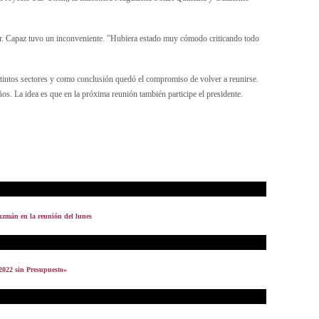
nir. Capaz tuvo un inconveniente. ”Hubiera estado muy cómodo criticando todo
stintos sectores y como conclusión quedó el compromiso de volver a reunirse.
ños. La idea es que en la próxima reunión también participe el presidente.
uzmán en la reunión del lunes
2022 sin Presupuesto»