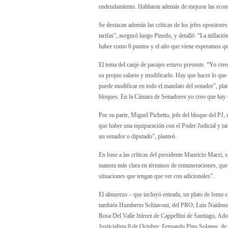
endeudamiento. Hablaron además de mejorar las econo
Se destacan además las críticas de los jefes opositore
tarifas”, aseguró luego Pinedo, y detalló: “La inflaci
haber como 6 puntos y el año que viene esperamos qu
El tema del canje de pasajes estuvo presente. “Yo cre
su propio salario y modificarlo. Hay que hacer lo que 
puede modificar en todo el mandato del senador”, plan
bloques. En la Cámara de Senadores yo creo que hay c
Por su parte, Miguel Pichetto, jefe del bloque del PJ,
que haber una equiparación con el Poder Judicial y ta
un senador o diputado”, planteó.
En base a las críticas del presidente Mauricio Macri, s
manera más clara en términos de remuneraciones, que e
situaciones que tengan que ver con adicionales”.
El almuerzo – que incluyó entrada, un plato de lomo c
también Humberto Schiavoni, del PRO; Luis Naidenof
Rosa Del Valle Itúrrez de Cappellini de Santiago, Ad
Justicialista 8 de Octubre; Fernando Pino Solanas, d