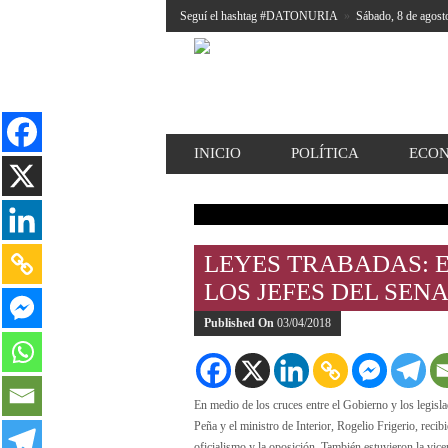
Seguí el hashtag #DATONURIA
»
Sábado, 8 de agost
INICIO
POLÍTICA
ECO
LEYES TRABADAS: E
LOS JEFES DEL SEN
Published On
03/04/2018
En medio de los cruces entre el Gobierno y los legisl
Peña y el ministro de Interior, Rogelio Frigerio, reci
oficialismo y la oposición. También estuvieron la vice