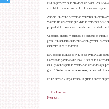
El duro presente de la provincia de Santa Cruz llevó 
el Calafate. Pero sin suerte, la calma no la acompañó.
Anoche, un grupo de vecinos realizaron un cacerolazo 
violento fin de semana que vivió la residencia de su c
propiedad. La protesta se centraba en la deuda de suel
Cacerolas, silbatos y aplausos se escucharon durante 
gente. Sin banderas ni identificación gremial, los veci
encuentra la ex Mandataria.
El Gobierno anunció ayer que sólo ayudaría a la admin
Consultada por una radio local, Alicia salió a defender
en su provincia para la recaudación de fondos que per
gente? No lo voy a hacer nunca»
, arremetió la funci
En un intenso y largo tironeo, la grieta aumenta su pr
← Previous post
Next post →