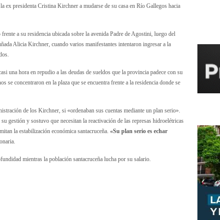
a la ex presidenta Cristina Kirchner a mudarse de su casa en Río Gallegos hacia
frente a su residencia ubicada sobre la avenida Padre de Agostini, luego del
uñada Alicia Kirchner, cuando varios manifestantes intentaron ingresar a la
dos.
casi una hora en repudio a las deudas de sueldos que la provincia padece con su
nos se concentraron en la plaza que se encuentra frente a la residencia donde se
istración de los Kirchner, si «ordenaban sus cuentas mediante un plan serio».
 su gestión y sostuvo que necesitan la reactivación de las represas hidroelétricas
mitan la estabilización económica santacruceña.
«Su plan serio es echar
onaria.
ofundidad mientras la población santacruceña lucha por su salario.