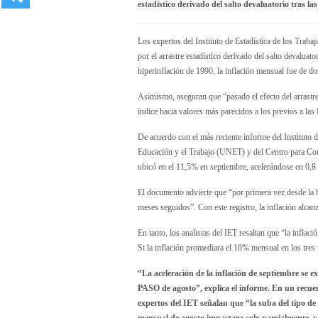
estadístico derivado del salto devaluatorio tras l
Los expertos del Instituto de Estadística de los Trabaj
por el arrastre estadístico derivado del salto devalua
hiperinflación de 1990, la inflación mensual fue de d
Asimismo, aseguran que “pasado el efecto del arrastre
índice hacia valores más parecidos a los previos a l
De acuerdo con el más reciente informe del Instituto d
Educación y el Trabajo (UNET) y del Centro para Conce
ubicó en el 11,5% en septiembre, acelerándose en 0,8 
El documento advierte que “por primera vez desde la h
meses seguidos”. Con este registro, la inflación alca
En tanto, los analistas del IET resaltan que “la inflac
Si la inflación promediara el 10% mensual en los tres
“La aceleración de la inflación de septiembre se exp
PASO de agosto”, explica el informe. En un recuen
expertos del IET señalan que “la suba del tipo de