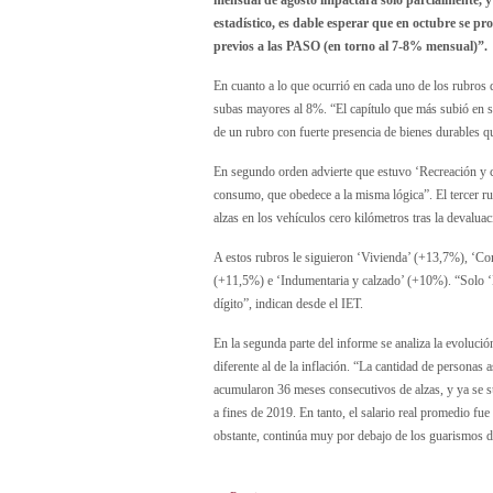
mensual de agosto impactara solo parcialmente, y 
estadístico, es dable esperar que en octubre se pr
previos a las PASO (en torno al 7-8% mensual)”.
En cuanto a lo que ocurrió en cada uno de los rubros 
subas mayores al 8%. “El capítulo que más subió en s
de un rubro con fuerte presencia de bienes durables q
En segundo orden advierte que estuvo ‘Recreación y cu
consumo, que obedece a la misma lógica”. El tercer r
alzas en los vehículos cero kilómetros tras la devaluac
A estos rubros le siguieron ‘Vivienda’ (+13,7%), ‘Co
(+11,5%) e ‘Indumentaria y calzado’ (+10%). “Solo 
dígito”, indican desde el IET.
En la segunda parte del informe se analiza la evoluci
diferente al de la inflación. “La cantidad de personas 
acumularon 36 meses consecutivos de alzas, y ya se s
a fines de 2019. En tanto, el salario real promedio f
obstante, continúa muy por debajo de los guarismos d