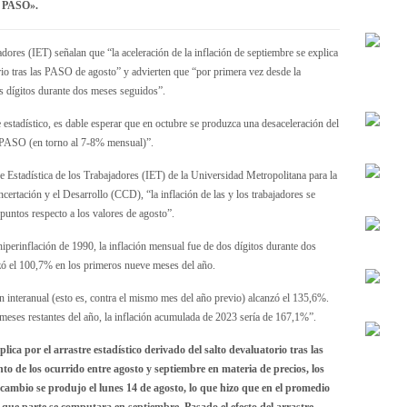
as PASO».
adores (IET) señalan que “la aceleración de la inflación de septiembre se explica
torio tras las PASO de agosto” y advierten que “por primera vez desde la
os dígitos durante dos meses seguidos”.
 estadístico, es dable esperar que en octubre se produzca una desaceleración del
as PASO (en torno al 7-8% mensual)”.
e Estadística de los Trabajadores (IET) de la Universidad Metropolitana para la
rtación y el Desarrollo (CCD), “la inflación de las y los trabajadores se
puntos respecto a los valores de agosto”.
iperinflación de 1990, la inflación mensual fue de dos dígitos durante dos
nzó el 100,7% en los primeros nueve meses del año.
ión interanual (esto es, contra el mismo mes del año previo) alcanzó el 135,6%.
 meses restantes del año, la inflación acumulada de 2023 sería de 167,1%”.
lica por el arrastre estadístico derivado del salto devaluatorio tras las
to de los ocurrido entre agosto y septiembre en materia de precios, los
 cambio se produjo el lunes 14 de agosto, lo que hizo que en el promedio