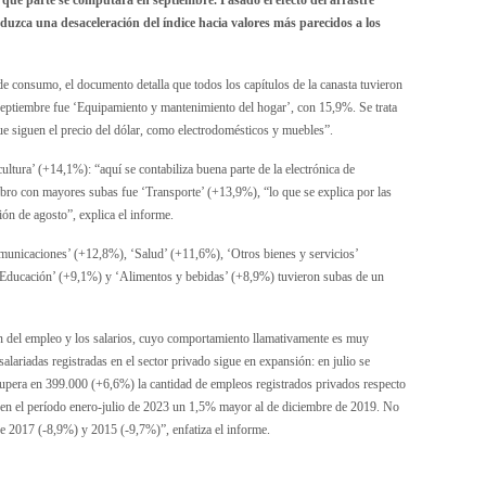
que parte se computara en septiembre. Pasado el efecto del arrastre
oduzca una desaceleración del índice hacia valores más parecidos a los
de consumo, el documento detalla que todos los capítulos de la canasta tuvieron
eptiembre fue ‘Equipamiento y mantenimiento del hogar’, con 15,9%. Se trata
ue siguen el precio del dólar, como electrodomésticos y muebles”.
ltura’ (+14,1%): “aquí se contabiliza buena parte de la electrónica de
ubro con mayores subas fue ‘Transporte’ (+13,9%), “lo que se explica por las
ión de agosto”, explica el informe.
municaciones’ (+12,8%), ‘Salud’ (+11,6%), ‘Otros bienes y servicios’
‘Educación’ (+9,1%) y ‘Alimentos y bebidas’ (+8,9%) tuvieron subas de un
ón del empleo y los salarios, cuyo comportamiento llamativamente es muy
asalariadas registradas en el sector privado sigue en expansión: en julio se
upera en 399.000 (+6,6%) la cantidad de empleos registrados privados respecto
ue en el período enero-julio de 2023 un 1,5% mayor al de diciembre de 2019. No
e 2017 (-8,9%) y 2015 (-9,7%)”, enfatiza el informe.