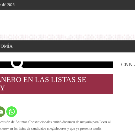
o del 2026
NOMÍA
CNN 
NERO EN LAS LISTAS SE
EY
omisión de Asuntos Constitucionales emitió dictamen de mayoría para llevar al
énero» en las listas de candidatos a legisladores y que ya presenta media