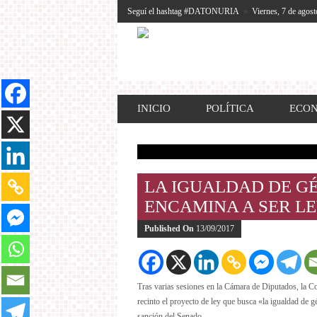
Seguí el hashtag #DATONURIA
»
Viernes, 7 de agost
INICIO
POLÍTICA
ECO
LA IGUALDAD DE GÉ
ENCAMINA A SER L
Published On
13/09/2017
Tras varias sesiones en la Cámara de Diputados, la C
recinto el proyecto de ley que busca «la igualdad de g
sanción del Senado.