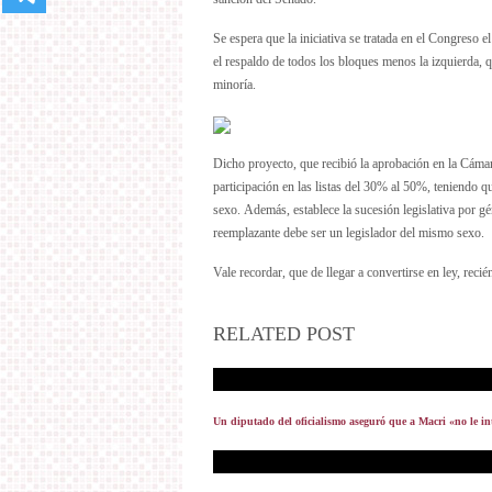
Se espera que la iniciativa se tratada en el Congreso 
el respaldo de todos los bloques menos la izquierda, 
minoría.
Dicho proyecto, que recibió la aprobación en la Cámar
participación en las listas del 30% al 50%, teniendo q
sexo. Además, establece la sucesión legislativa por gé
reemplazante debe ser un legislador del mismo sexo.
Vale recordar, que de llegar a convertirse en ley, recié
RELATED POST
Un diputado del oficialismo aseguró que a Macri «no le i