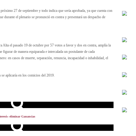
el próximo 27 de septiembre y todo indica que sería aprobada, ya que cuenta con
que durante el plenario se pronunció en contra y presentará un despacho de
a Alta el pasado 19 de octubre por 57 votos a favor y dos en contra, amplía la
ue figurar de manera equiparada e intercalada un postulante de cada
nero: en casos de muerte, separación, renuncia, incapacidad o inhabilidad, el
n se aplicaría en los comicios del 2019.
nteresó» eliminar Ganancias