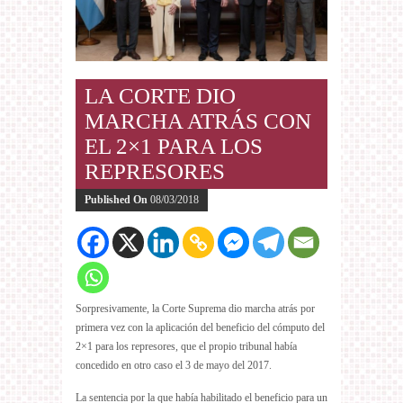
LA CORTE DIO
MARCHA ATRÁS CON
EL 2×1 PARA LOS
REPRESORES
Published On
08/03/2018
Sorpresivamente, la Corte Suprema dio marcha atrás por
primera vez con la aplicación del beneficio del cómputo del
2×1 para los represores, que el propio tribunal había
concedido en otro caso el 3 de mayo del 2017.
La sentencia por la que había habilitado el beneficio para un