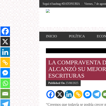
Seguí el hashtag #DATONURIA
»
Viernes, 7 de agost
INICIO
POLÍTICA
ECO
LA COMPRAVENTA D
ALCANZÓ SU MEJOR 
ESCRITURAS
Published On
25/08/2025
“Creemos que todavía se podría crecer 