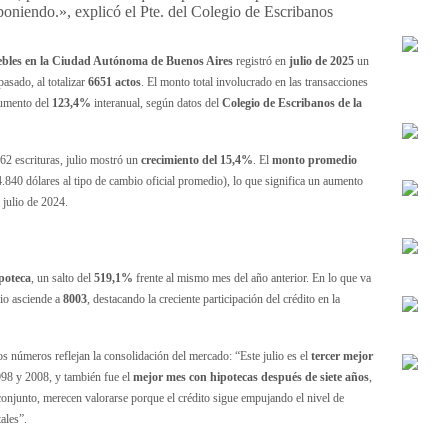
niendo.», explicó el Pte. del Colegio de Escribanos
ebles en la Ciudad Autónoma de Buenos Aires
registró en
julio de 2025
un
asado, al totalizar
6651 actos
. El monto total involucrado en las transacciones
aumento del
123,4%
interanual, según datos del
Colegio de Escribanos de la
2 escrituras, julio mostró un
crecimiento del 15,4%
. El
monto promedio
.840 dólares al tipo de cambio oficial promedio), lo que significa un aumento
 julio de 2024.
ipoteca
, un salto del
519,1%
frente al mismo mes del año anterior. En lo que va
rio asciende a
8003
, destacando la creciente participación del crédito en la
tos números reflejan la consolidación del mercado: “Este julio es el
tercer mejor
998 y 2008, y también fue el
mejor mes con hipotecas después de siete años
,
conjunto, merecen valorarse porque el crédito sigue empujando el nivel de
ales”.