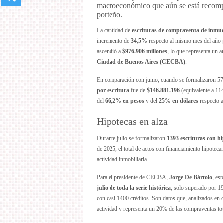
macroeconómico que aún se está recompo
porteño.
La cantidad de
escrituras de compraventa de inmu
incremento de
34,5%
respecto al mismo mes del año p
ascendió a
$976.906 millones
, lo que representa un 
Ciudad de Buenos Aires (CECBA)
.
En comparación con junio, cuando se formalizaron 576
por escritura
fue de
$146.881.196
(equivalente a 114
del
66,2% en pesos
y del
25% en dólares
respecto a
Hipotecas en alza
Durante julio se formalizaron
1393 escrituras con h
de 2025, el total de actos con financiamiento hipoteca
actividad inmobiliaria.
Para el presidente de CECBA,
Jorge De Bártolo
, es
julio de toda la serie histórica
, solo superado por 1
con casi 1400 créditos. Son datos que, analizados en 
actividad y representa un 20% de las compraventas tot