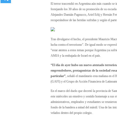
El terror trascendió en Argentina aún más cuando se i
festejando los 30 años de su promoción de su escuel
Alejandro Damián Pagnucco, Ariel Erlij y Hernán Ferr
recuperándose de las heridas sufridas y según el parte
Tras divulgarse el hecho, el presidente Mauricio Macr
lucha contra el terrorismo”. De igual modo se expresó
“estar atentos a estos temas porque Argentina ya sufrió
AMIA y la embajada de Israel en el país.
“El día de ayer hubo un nuevo atentado terrorist
emprendedores, protagonistas de la sociedad rosa
particular”
, señaló el mandatario esta mañana en el 
(GAFI) y el Grupo de Acción Financiera de Latinoa
En el marco del duelo que decretó la provincia de Sant
este miércoles un emotivo y sentido homenaje a sus ex 
administrativos, empleados y estudiantes se reunieron e
fondo de la bandera a mitad del mástil. Una de las inic
velados dentro del propio colegio.