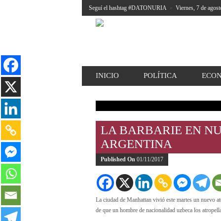
Seguí el hashtag #DATONURIA
»
Viernes, 7 de agost
INICIO
POLÍTICA
ECO
LA BARBARIE EN N
ARGENTINA
Published On
01/11/2017
La ciudad de Manhattan vivió este martes un nuevo ate
de que un hombre de nacionalidad uzbeca los atropella