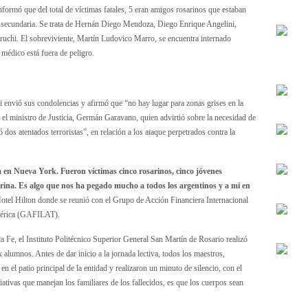
nformó que del total de víctimas fatales, 5 eran amigos rosarinos que estaban
a secundaria. Se trata de Hernán Diego Mendoza, Diego Enrique Angelini,
uchi. El sobreviviente, Martín Ludovico Marro, se encuentra internado
 médico está fuera de peligro.
i envió sus condolencias y afirmó que “no hay lugar para zonas grises en la
 el ministro de Justicia, Germán Garavano, quien advirtió sobre la necesidad de
 dos atentados terroristas”, en relación a los ataque perpetrados contra la
a en Nueva York. Fueron víctimas cinco rosarinos, cinco jóvenes
rina. Es algo que nos ha pegado mucho a todos los argentinos y a mi en
Hotel Hilton donde se reunió con el Grupo de Acción Financiera Internacional
mérica (GAFILAT).
a Fe, el Instituto Politécnico Superior General San Martín de Rosario realizó
alumnos. Antes de dar inicio a la jornada lectiva, todos los maestros,
n el patio principal de la entidad y realizaron un minuto de silencio, con el
iativas que manejan los familiares de los fallecidos, es que los cuerpos sean