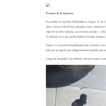
El autor de la masacre:
Su nombre es Sayfullo Habibullaevic Saipov. Es de Uzb
años y hasta el día de hoy trabajaba como conductor de
tratar de un lobo solitario, un terrorista aislado. “¡A
el vehículo en la que juraba lealtad al Estado Islámico
Saipov se encuentra hospitalizado bajo custodia, está 
bala por un agente que milagrosamente impidió que la
Luego de atropellar a la multitud, intentó escapar y p