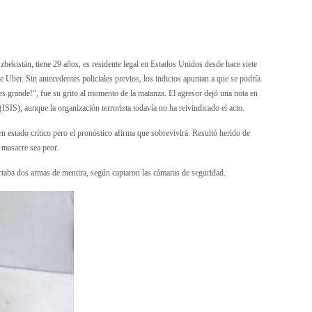
ekistán, tiene 29 años, es residente legal en Estados Unidos desde hace siete
 Uber. Sin antecedentes policiales previos, los indicios apuntan a que se podría
lá es grande!”, fue su grito al momento de la matanza. El agresor dejó una nota en
 (ISIS), aunque la organización terrorista todavía no ha reivindicado el acto.
en estado crítico pero el pronóstico afirma que sobrevivirá. Resultó herido de
 masacre sea peor.
ortaba dos armas de mentira, según captaron las cámaras de seguridad.