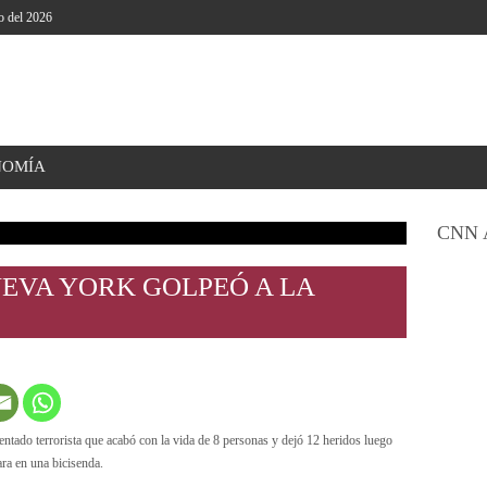
o del 2026
NOMÍA
CNN 
UEVA YORK GOLPEÓ A LA
ntado terrorista que acabó con la vida de 8 personas y dejó 12 heridos luego
ra en una bicisenda.