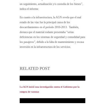
un seguimiento, actualización y/o custodia de los bienes”,
indica el informe.
En cuanto a la infraestructura, la AGN revela que el mal
estado de las vías fue la principal causa de los
descarrilamientos en el período 2010-2013. También,
destaca que el material rodante presentaba “serias
deficiencias en los sistemas de seguridad y comodidad para
los pasajeros”, debido a la falta de mantenimiento y escasa
inversión en la infraestructura de los servicios.
RELATED POST
La AGN inició una investigación contra el Gobierno por la
compra de vacunas