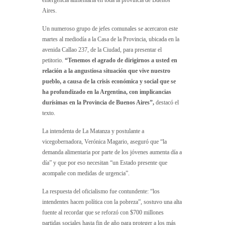
Aires.
Un numeroso grupo de jefes comunales se acercaron este
martes al mediodía a la Casa de la Provincia, ubicada en la
avenida Callao 237, de la Ciudad, para presentar el
petitorio.
“Tenemos el agrado de dirigirnos a usted en
relación a la angustiosa situación que vive nuestro
pueblo, a causa de la crisis económica y social que se
ha profundizado en la Argentina, con implicancias
durísimas en la Provincia de Buenos Aires”,
destacó el
texto.
La intendenta de La Matanza y postulante a
vicegobernadora, Verónica Magario, aseguró que “la
demanda alimentaria por parte de los jóvenes aumenta día a
día” y que por eso necesitan “un Estado presente que
acompañe con medidas de urgencia”.
La respuesta del oficialismo fue contundente: “los
intendentes hacen política con la pobreza”, sostuvo una alta
fuente al recordar que se reforzó con $700 millones
partidas sociales hasta fin de año para proteger a los más