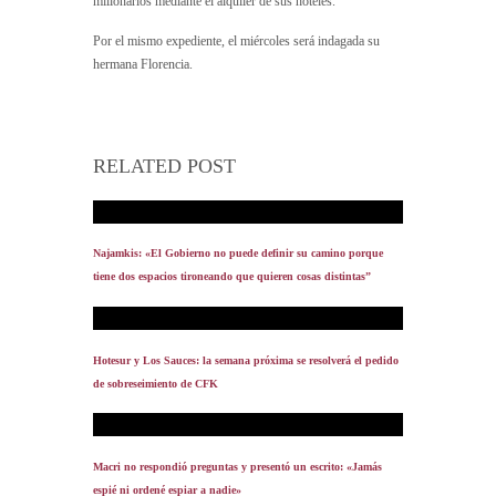
millonarios mediante el alquiler de sus hoteles.
Por el mismo expediente, el miércoles será indagada su
hermana Florencia.
RELATED POST
Najamkis: «El Gobierno no puede definir su camino porque
tiene dos espacios tironeando que quieren cosas distintas”
Hotesur y Los Sauces: la semana próxima se resolverá el pedido
de sobreseimiento de CFK
Macri no respondió preguntas y presentó un escrito: «Jamás
espié ni ordené espiar a nadie»