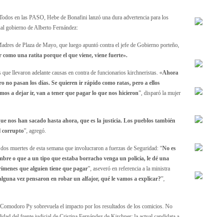
e Todos en las PASO, Hebe de Bonafini lanzó una dura advertencia para los
ual gobierno de Alberto Fernández:
 Madres de Plaza de Mayo, que luego apuntó contra el jefe de Gobierno porteño,
como una ratita porque el que viene, viene fuerte».
s que llevaron adelante causas en contra de funcionarios kirchneristas. «
Ahora
 no pasan los días. Se quieren ir rápido como ratas, pero a ellos
mos a dejar ir, van a tener que pagar lo que nos hicieron
”, disparó la mujer
que nos han sacado hasta ahora, que es la justicia. Los pueblos también
l corrupto
”, agregó.
s dos muertes de esta semana que involucraron a fuerzas de Seguridad: “
No es
re o que a un tipo que estaba borracho venga un policía, le dé una
crímenes que alguien tiene que pagar
”, aseveró en referencia a la ministra
alguna vez pensaron en robar un alfajor, qué le vamos a explicar?
”,
de Comodoro Py sobrevuela el impacto por los resultados de los comicios. No
lidad del frente judicial de Cristina Fernández de Kirchner: la actual candidata a