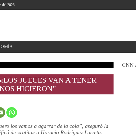
o del 2026
NOMÍA
CNN 
 «LOS JUECES VAN A TENER
NOS HICIERON”
pero los vamos a agarrar de la cola”, aseguró la
ificó de «ratita» a Horacio Rodríguez Larreta.