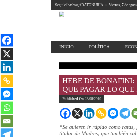
Seguí el hashtag #DATONURIA
»
Viernes, 7 de agost
INICIO
POLÍTICA
ECO
HEBE DE BONAFINI:
QUE PAGAR LO QUE 
Published On
23/08/2019
“Se quieren ir rápido como ratas, 
titular de Madres, que también cal