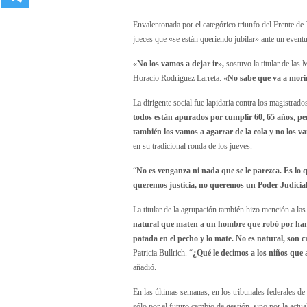
Envalentonada por el categórico triunfo del Frente d
jueces que «se están queriendo jubilar» ante un event
«No los vamos a dejar ir»,
sostuvo la titular de las
Horacio Rodríguez Larreta:
«No sabe que va a morir 
La dirigente social fue lapidaria contra los magistrado
todos están apurados por cumplir 60, 65 años, pero
también los vamos a agarrar de la cola y no los va
en su tradicional ronda de los jueves.
“
No es venganza ni nada que se le parezca. Es lo 
queremos justicia, no queremos un Poder Judicia
La titular de la agrupación también hizo mención a la
natural que maten a un hombre que robó por hamb
patada en el pecho y lo mate. No es natural, son 
Patricia Bullrich. “
¿Qué le decimos a los niños que 
añadió.
En las últimas semanas, en los tribunales federales 
sólo por el futuro cambio de gestión, sino por la actua