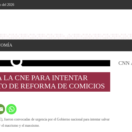
o del 2026
NOMÍA
CNN 
A LA CNE PARA INTENTAR
TO DE REFORMA DE COMICIOS
), fueron convocadas de urgencia por el Gobierno nacional para intentar salvar
r el macrismo y el massismo.