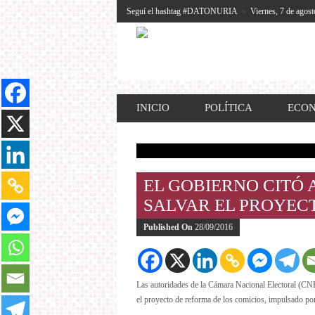
Seguí el hashtag #DATONURIA
»
Viernes, 7 de agost
INICIO
POLÍTICA
ECO
EL GOBIERNO CITÓ 
SALVAR EL PROYEC
Published On
28/09/2016
Las autoridades de la Cámara Nacional Electoral (CNE
el proyecto de reforma de los comicios, impulsado po