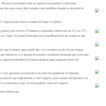
I. Mostrar la sinceridad como un capital de esta gestión. La discusión
e listo para votar a libro cerrado y para modificar durante su ejecución de
e 2 aspectos para ofrecer a cambio de lograr su objetivo:
gradual, pero efectivo. El mínimo no imponible subiría entre un 15 y un 17% .
on 2 hijos. Se verán beneficiados por la modificación de las escalas los que
o, que el mínimo sigue siendo alto, si se considera el valor de una canasta
que debería ser si se ajustara de acuerdo a la inflación alcanzada que va en clara
to seguirá mordicandose de manera gradual según aseguran fuentes del
l y a los opositores en particular es la reducción gradual de los llamados
te derecho que originalmente es del Congreso, pasó a manos del Ejecutivo con
ó. La intención es que, en forma gradual, vuelva al Congreso.
esto indican que: