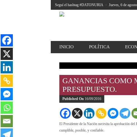
Seguí el hashtag #DATONURIA
»
Jueves, 6 de agost
INICIO
POLÍTICA
ECO
GANANCIAS COMO M
PRESUPUESTO.
Published On
16/09/2016
El Presidente de la Nación necesita la aprobación de
cumplible, posible, y confiable.