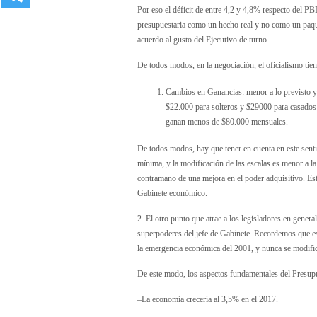
Por eso el déficit de entre 4,2 y 4,8% respecto del PB
presupuestaria como un hecho real y no como un paquet
acuerdo al gusto del Ejecutivo de turno.
De todos modos, en la negociación, el oficialismo tien
Cambios en Ganancias: menor a lo previsto y 
$22.000 para solteros y $29000 para casados c
ganan menos de $80.000 mensuales.
De todos modos, hay que tener en cuenta en este sentid
mínima, y la modificación de las escalas es menor a la 
contramano de una mejora en el poder adquisitivo. Es
Gabinete económico.
2. El otro punto que atrae a los legisladores en genera
superpoderes del jefe de Gabinete. Recordemos que es
la emergencia económica del 2001, y nunca se modific
De este modo, los aspectos fundamentales del Presupu
–La economía crecería al 3,5% en el 2017.