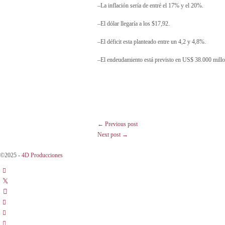
–La inflación sería de entré el 17% y el 20%.
–El dólar llegaría a los $17,92.
–El déficit esta planteado entre un 4,2 y 4,8%.
–El endeudamiento está previsto en US$ 38.000 millo
← Previous post
Next post →
©2025 -
4D Producciones