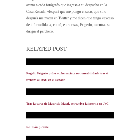
atento a cada fotógrafo que ingresa a su despacho en la
Casa Rosada. «Esperá que me pongo el saco, que sino
después me matan en Twitter y me dicen que tengo «exceso
de informalidad», contó, entre risas, Frigerio, mientras se
dirigía al perchero.
RELATED POST
Rogelio Frigerio pidió «coherencia y responsabilidad» tras el
rechazo al DNU en el Senado
Tras la carta de Mauricio Macri, se reaviva la interna en JxC
Reunión picante