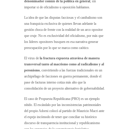
denominador común de la política en general
, sin
importar si de oficialismo u oposición hablamos.
La idea de que las disputas facciosas y el canibalismo son
una franquicia exclusiva de quienes llevan adelante la
gestión choca de frente con la realidad de un arco opositor
que cruje. No es exclusividad del oficialismo, por más que
los lideres opositores busquen en esa narrativa generar
preocupación por lo que se marca como caótico.
El virus de
la fractura expuesta atraviesa de manera
transversal tanto al macrismo como al radicalismo y al
peronismo
, convirtiendo a las fuerzas tradicionales en un
archipiélago de facciones en guerra permanente, donde el
pase de facturas interno cotiza más alto que la
consolidación de un proyecto alternativo de gobernabilidad.
El caso de Propuesta Republicana (PRO) es un ejemplo
nítido. El escándalo por las inconsistencias patrimoniales
del propio Adorni colocó al partido de Mauricio Macri ante
el espejo incómodo de tener que conciliar su histórico
discurso de transparencia institucional y republicanismo
con las urgencias de la supervivencia legislativa.