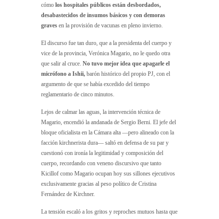
cómo
los hospitales públicos están desbordados,
desabastecidos de insumos básicos y con demoras
graves
en la provisión de vacunas en pleno invierno.
El discurso fue tan duro, que a la presidenta del cuerpo y
vice de la provincia, Verónica Magario, no le quedo otra
que salir al cruce.
No tuvo mejor idea que apagarle el
micrófono a Ishii,
barón histórico del propio PJ, con el
argumento de que se había excedido del tiempo
reglamentario de cinco minutos.
Lejos de calmar las aguas, la intervención técnica de
Magario, encendió la andanada de Sergio Berni. El jefe del
bloque oficialista en la Cámara alta —pero alineado con la
facción kirchnerista dura— saltó en defensa de su par y
cuestionó con ironía la legitimidad y composición del
cuerpo, recordando con veneno discursivo que tanto
Kicillof como Magario ocupan hoy sus sillones ejecutivos
exclusivamente gracias al peso político de Cristina
Fernández de Kirchner.
La tensión escaló a los gritos y reproches mutuos hasta que