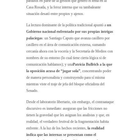
parálisis en parte de la gestión que generó el tema en la
Casa Rosada, y la feroz interna que su tambaleante
situación desató entre propios y ajenos.
La lectura dominante de la política tradicional apuntó a
un
Gobierno nacional enfrentado por sus propias intrigas
palaciegas
: un Santiago Caputo que avanza casillero por
casillero en el área de comunicación externa, sumando
cercanía ahora con la vocería y la Secretaría de Medios con
nombres de su entorno (lo cual tiene cierta lógica si de
comunicación hablamos); y una
Patricia Bullrich a la que
la oposición acusa de “jugar sola”
, concentrando poder
de manera personalista y construyendo para sí misma
mientras viste el traje de jefa del bloque oficialista del
Senado.
Desde el laboratorio libertario, sin embargo, el contraataque
discursivo es inmediato: aseguran que las fricciones no
tienen la gravedad que les asignan los analistas y que, en
realidad, el verdadero festival de la fragmentación habita
enfrente. A la luz de los hechos recientes,
la realidad
indica que las internas se presentan como el