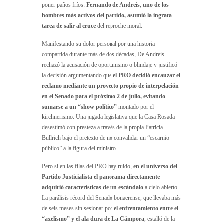
poner paños fríos:
Fernando de Andreis, uno de los
hombres más activos del partido, asumió la ingrata
tarea de salir al cruce
del reproche moral.
Manifestando su dolor personal por una historia
compartida durante más de dos décadas, De Andreis
rechazó la acusación de oportunismo o blindaje y justificó
la decisión argumentando que
el PRO decidió encauzar el
reclamo mediante un proyecto propio de interpelación
en el Senado para el próximo 2 de julio, evitando
sumarse a un “show político”
montado por el
kirchnerismo. Una jugada legislativa que la Casa Rosada
desestimó con presteza a través de la propia Patricia
Bullrich bajo el pretexto de no convalidar un “escarnio
público” a la figura del ministro.
Pero si en las filas del PRO hay ruido,
en el universo del
Partido Justicialista el panorama directamente
adquirió características de un escándalo
a cielo abierto.
La parálisis récord del Senado bonaerense, que llevaba más
de seis meses sin sesionar por
el enfrentamiento entre el
“axelismo” y el ala dura de La Cámpora
, estalló de la