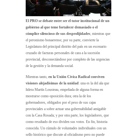
El PRO se debate entre ser el tutor institucional de un
gobierno al que teme fortalecer demasiado o el
cómplice silencioso de sus desprolijidades
; mientras que
el peronismo bonaerense, por su parte, convierte la
Legislatura del principal distrito del país en un escenario
cruzado de facturas personales de cara a la sucesión
provincial, desconectándose por completo de las urgencias
de la gestión y la demanda social.
Mientras tanto,
en la Unión Cívica Radical conviven
visiones alejadísimas de la unidad
: una es la del ala que
lidera Martín Lousteau, empeñada de alguna forma en
mostrarse como oposición dura; otra la de los
gobernadores, obligados por el peso de sus cajas
provinciales a sobre actuar una gobernabilidad amigable
con la Casa Rosada; y por otra parte, los legisladores, que
como resultado de eso dividen sus votos. En fin, historia
conocida. Un cúmulo de voluntades individuales con un
sello histórico que discute al oficialismo pero no puede