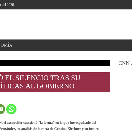
o del 2026
NOMÍA
CNN 
Ó EL SILENCIO TRAS SU
RÍTICAS AL GOBIERNO
, el
excanciller cuestionó “la forma” en la que fue expulsado del
Fernández, su análisis de la carta de Cristina Kirchner y su futuro