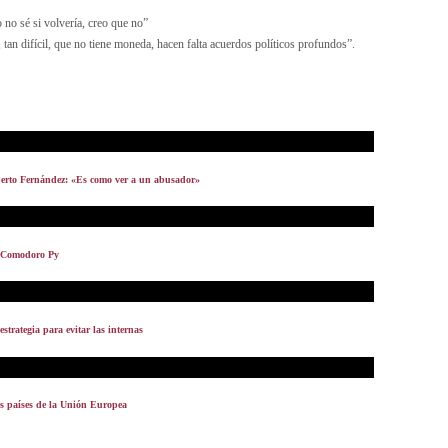
 no sé si volvería, creo que no”
 tan difícil, que no tiene moneda, hacen falta acuerdos políticos profundos”.
lberto Fernández: «Es como ver a un abusador»
n Comodoro Py
strategia para evitar las internas
es países de la Unión Europea