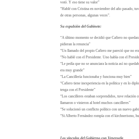
votó. Y eso tiene su valor”
“Hablé con Cristina en noviembre del año pasado, tuv
de otras personas, algunas veces”.
Su expulsión del Gabinete:
“A último momento se decidió que Cafiero no quedara
pidieran la renuncia”
“Un llamado del propio Cafiero me pareció que no era 
“No hablé con el Presidente. Uno habla con el Presi
“Le pedía que no se anunciara la noticia así no qued
era muy grande”
“La Cancillería funcionaba y funciona muy bien”
“Cafiero tiene inexperiencia en la política y en lo dip
tenga con el Presidente”
“Los cancilleres estaban sorprendidos, tuve relación
llamaron o vinieron al hotel muchos cancilleres”
“Se solucionó un conflicto político con un nuevo gabi
“Si Alberto Fernández rompía con el kirchnerismo, hub
Los vínculos del Gobierno con Venezuela