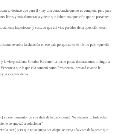
cionario destacó que para él «hay una democracia que no es completa, pero para
nes libres y más democracia y tiene que haber una oposición que se presente».
otalmente imperfecta» y sostuvo que allí «los partidos de la oposición están
licamente sobre la situación en ese país porque no es el mismo país «que ella
o y la vicepresidenta Cristina Kirchner ha hecho pocas declaraciones o ninguna
Venezuela que la que ella conoció como Presidenta», destacó cuando le
 y la vicepresidenta.
r] en ese momento [de su salida de la Cancillería]. No oficiales… Indirectas”
iguiente se empezó a solucionar”
ar la carta] y es que no se juega por abajo: se juega a la vista de la gente que