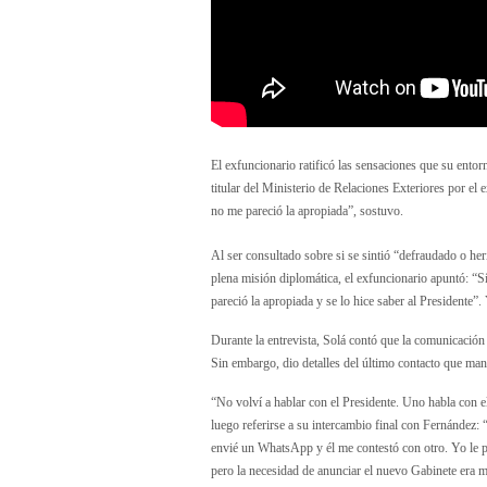
El exfuncionario ratificó las sensaciones que su ento
titular del Ministerio de Relaciones Exteriores por el
no me pareció la apropiada”, sostuvo.
Al ser consultado sobre si se sintió “defraudado o h
plena misión diplomática, el exfuncionario apuntó: “Sí
pareció la apropiada y se lo hice saber al Presidente”
Durante la entrevista, Solá contó que la comunicació
Sin embargo, dio detalles del último contacto que man
“No volví a hablar con el Presidente. Uno habla con e
luego referirse a su intercambio final con Fernández: 
envié un WhatsApp y él me contestó con otro. Yo le p
pero la necesidad de anunciar el nuevo Gabinete era 