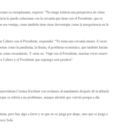
 como su reemplazante, expresó: “No tengo todavía una perspectiva de cómo
encia lo puede solucionar con la cercanía que tiene con el Presidente, que es
ne esa ventaja, como también tiene otras desventajas como la inexperiencia en la
ue Cafiero con el Presidente, respondió: “Yo tenía una cercanía menor. A veces
 temas como la pandemia, la deuda, el problema económico, que también hacían
stas como secundarias. Y otras no. Viajé con el Presidente, muchas veces estuve
re Cafiero y el Presidente que supongo será positiva”.
vicepresidenta Cristina Kirchner con reclamos al mandatario después de la debacle
rque se refería a un problema», aunque advirtió que «sirvió porque a día
ma, pero hay algo a favor y es que no se juega por abajo, sino que se juega a
stuvo Solá.