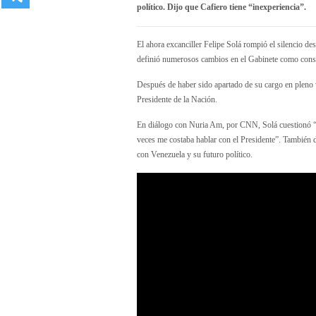
político. Dijo que Cafiero tiene “inexperiencia”.
El ahora excanciller Felipe Solá rompió el silencio 
definió numerosos cambios en el Gabinete como consec
Después de haber sido apartado de su cargo en pleno 
Presidente de la Nación.
En diálogo con Nuria Am, por CNN, Solá cuestionó “la
veces me costaba hablar con el Presidente”. También di
con Venezuela y su futuro político.