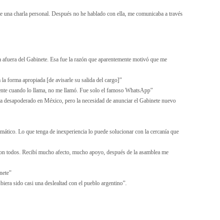
e una charla personal. Después no he hablado con ella, me comunicaba a través
 afuera del Gabinete. Esa fue la razón que aparentemente motivó que me
la forma apropiada [de avisarle su salida del cargo]”
dente cuando lo llama, no me llamó. Fue solo el famoso WhatsApp”
aba desapoderado en México, pero la necesidad de anunciar el Gabinete nuevo
lomático. Lo que tenga de inexperiencia lo puede solucionar con la cercanía que
 con todos. Recibí mucho afecto, mucho apoyo, después de la asamblea me
nete”
iera sido casi una deslealtad con el pueblo argentino”.