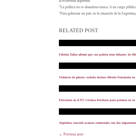
la economía argentina”
“La política no se abandona nunca. A un cargo público
“Para gobernar un país en la situación de la Argentina,
RELATED POST
Fabiola Yañez afirmó que «no podría estar delante» de A
Violencia de género: cuándo declara Alberto Fernández e
Elecciones en el PJ: Cristina Kirchner pone primera en su e
Argentina concretó avances comerciales con dos important
← Previous post