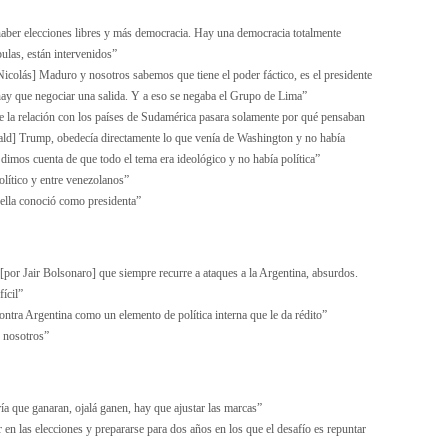
aber elecciones libres y más democracia. Hay una democracia totalmente
pulas, están intervenidos”
icolás] Maduro y nosotros sabemos que tiene el poder fáctico, es el presidente
 hay que negociar una salida. Y a eso se negaba el Grupo de Lima”
la relación con los países de Sudamérica pasara solamente por qué pensaban
ald] Trump, obedecía directamente lo que venía de Washington y no había
imos cuenta de que todo el tema era ideológico y no había política”
olítico y entre venezolanos”
 ella conoció como presidenta”
[por Jair Bolsonaro] que siempre recurre a ataques a la Argentina, absurdos.
ícil”
ontra Argentina como un elemento de política interna que le da rédito”
 nosotros”
a que ganaran, ojalá ganen, hay que ajustar las marcas”
 en las elecciones y prepararse para dos años en los que el desafío es repuntar