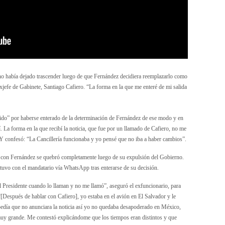
rno había dejado trascender luego de que Fernández decidiera reemplazarlo como
 exjefe de Gabinete, Santiago Cafiero. “La forma en la que me enteré de mi salida
erido” por haberse enterado de la determinación de Fernández de ese modo y en
. La forma en la que recibí la noticia, que fue por un llamado de Cafiero, no me
. Y confesó: “La Cancillería funcionaba y yo pensé que no iba a haber cambios”.
n con Fernández se quebró completamente luego de su expulsión del Gobierno.
tuvo con el mandatario vía WhatsApp tras enterarse de su decisión.
l Presidente cuando lo llaman y no me llamó”, aseguró el exfuncionario, para
“[Después de hablar con Cafiero], yo estaba en el avión en El Salvador y le
edía que no anunciara la noticia así yo no quedaba desapoderado en México,
muy grande. Me contestó explicándome que los tiempos eran distintos y que