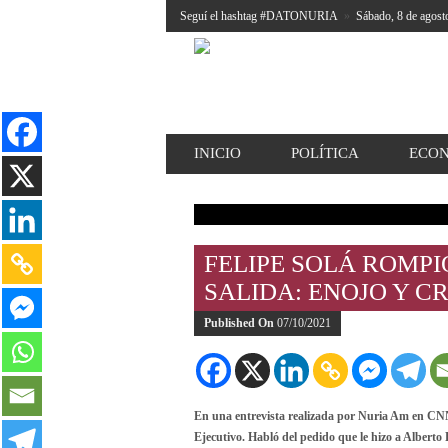
Seguí el hashtag #DATONURIA
»
Sábado, 8 de agost
INICIO
POLÍTICA
ECO
FELIPE SOLÁ ROMPI
SALIDA: ENOJO Y C
Published On
07/10/2021
En una entrevista realizada por
Nuria Am en CNN
Ejecutivo. Habló del pedido que le hizo a Alberto 