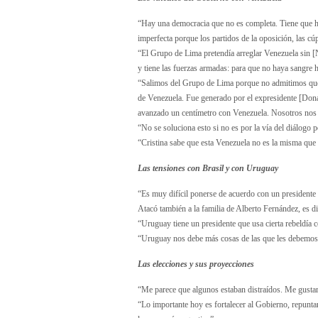
“Hay una democracia que no es completa. Tiene que h
imperfecta porque los partidos de la oposición, las cú
“El Grupo de Lima pretendía arreglar Venezuela sin [N
y tiene las fuerzas armadas: para que no haya sangre
“Salimos del Grupo de Lima porque no admitimos que 
de Venezuela. Fue generado por el expresidente [Don
avanzado un centímetro con Venezuela. Nosotros nos d
“No se soluciona esto si no es por la vía del diálogo p
“Cristina sabe que esta Venezuela no es la misma que
Las tensiones con Brasil y con Uruguay
“Es muy difícil ponerse de acuerdo con un presidente 
Atacó también a la familia de Alberto Fernández, es dif
“Uruguay tiene un presidente que usa cierta rebeldía c
“Uruguay nos debe más cosas de las que les debemos
Las elecciones y sus proyecciones
“Me parece que algunos estaban distraídos. Me gustarí
“Lo importante hoy es fortalecer al Gobierno, repuntar